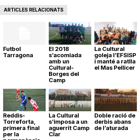
ARTICLES RELACIONATS
Futbol
El 2018
La Cultural
Tarragona
s’acomiada
goleja l’EFSISP
amb un
i manté a ratlla
Cultural-
el Mas Pellicer
Borges del
Camp
Reddis-
La Cultural
Doble ració de
Torreforta,
s’imposa a un
derbis abans
primera final
aguerrit Camp
de l’aturada
per la
Clar