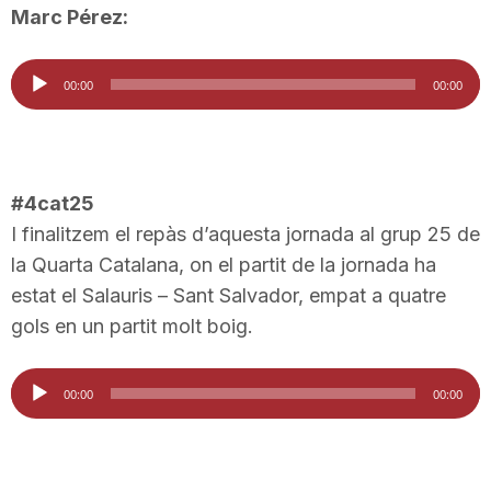
Marc Pérez:
Reproductor
00:00
00:00
d'àudio
#4cat25
I finalitzem el repàs d’aquesta jornada al grup 25 de
la Quarta Catalana, on el partit de la jornada ha
estat el Salauris – Sant Salvador, empat a quatre
gols en un partit molt boig.
Reproductor
00:00
00:00
d'àudio