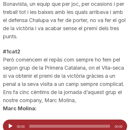
Bonavista, un equip que per joc, per ocasions i per
T
treball tot i les baixes amb les quals arribava i amb
el defensa Chalupa va fer de porter, no va fer el gol
a
de la victòria i va acabar sense el premi dels tres
punts.
r
#1cat2
Però comencem el repàs com sempre ho fem pel
r
segon grup de la Primera Catalana, on el Vila-seca
si va obtenir el premi de la victòria gràcies a un
a
penal a la seva visita a un camp sempre complicat.
Ens fa cinc cèntims de la jornada d’aquest grup el
g
nostre company, Marc Molina,
Marc Molina:
o
Reproductor
00:00
00:00