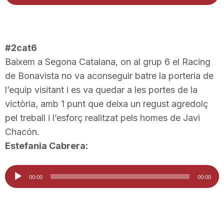
d'àudio
n
a
#2cat6
Baixem a Segona Catalana, on al grup 6 el Racing
de Bonavista no va aconseguir batre la porteria de
l’equip visitant i es va quedar a les portes de la
victòria, amb 1 punt que deixa un regust agredolç
pel treball i l’esforç realitzat pels homes de Javi
Chacón.
Estefania Cabrera:
Reproductor
00:00
00:00
d'àudio