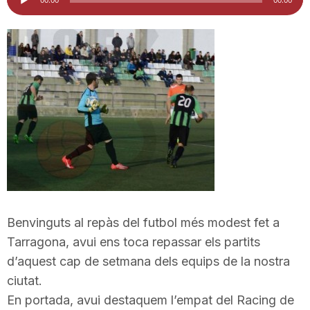
d'àudio
i
u
t
a
t
Benvinguts al repàs del futbol més modest fet a
d
Tarragona, avui ens toca repassar els partits
d’aquest cap de setmana dels equips de la nostra
ciutat.
e
En portada, avui destaquem l’empat del Racing de