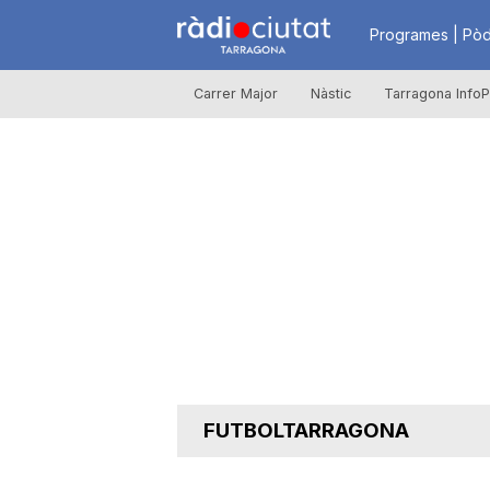
R
Programes | Pòd
Carrer Major
Nàstic
Tarragona InfoP
à
d
i
o
C
FUTBOLTARRAGONA
i