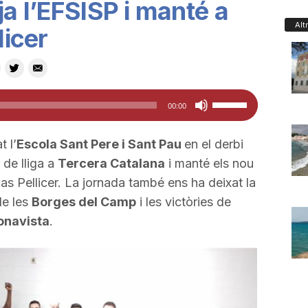
ja l’EFSISP i manté a
Alt
licer
Feu
00:00
servir
les
t l’
Escola Sant Pere i Sant Pau
en el derbi
tecles
 de lliga a
Tercera Catalana
i manté els nou
de
s Pellicer. La jornada també ens ha deixat la
fletxa
e les
Borges del Camp
i les victòries de
cap
onavista
.
amunt/cap
avall
per
a