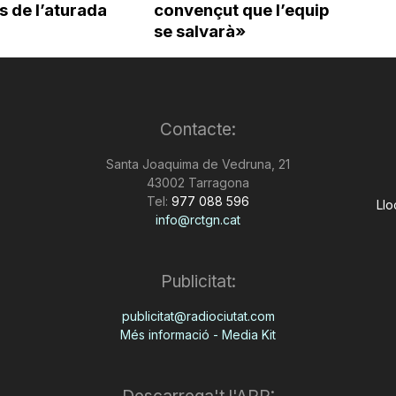
 de l’aturada
convençut que l’equip
se salvarà»
Contacte:
Santa Joaquima de Vedruna, 21
43002 Tarragona
Tel:
977 088 596
Llo
info@rctgn.cat
Publicitat:
publicitat@radiociutat.com
Més informació - Media Kit