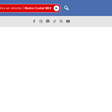
Ara en directe
|
Ràdio Ciutat MIX