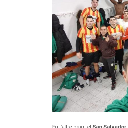
a
r
r
a
g
o
n
En l’altre grup, el
San Salvador