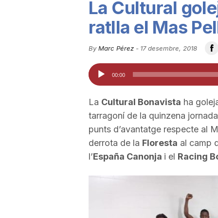
La Cultural gole
u
ratlla el Mas Pel
t
By
Marc Pérez
-
17 desembre, 2018
Reproductor
00:00
a
d'àudio
La
Cultural Bonavista
ha goleja
t
tarragoní de la quinzena jornada
punts d’avantatge respecte al Ma
d
derrota de la
Floresta
al camp d
l’
España Canonja
i el
Racing B
e
T