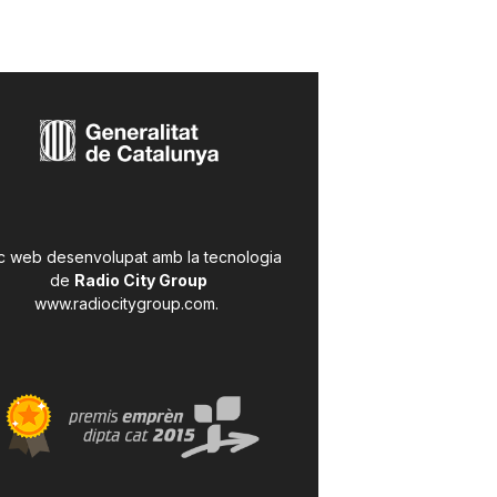
c web desenvolupat amb la tecnologia
de
Radio City Group
www.radiocitygroup.com
.