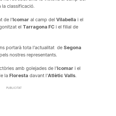
 la classificació.
t de l’
Icomar
al camp del
Vilabella
i el
gonitzat el
Tarragona FC
i el filial de
s portarà tota l’actualitat de
Segona
pels nostres representants.
ictòries amb golejades de l’
Icomar
i el
de la
Floresta
davant l’
Atlètic Valls
.
PUBLICITAT