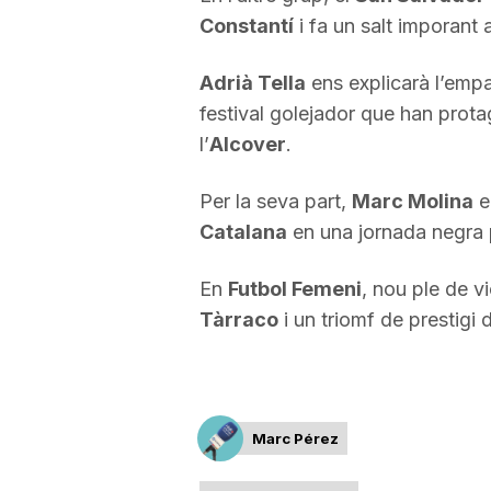
Constantí
i fa un salt imporant a
a
Adrià Tella
ens explicarà l’empa
festival golejador que han prota
l’
Alcover
.
Per la seva part,
Marc Molina
en
Catalana
en una jornada negra 
En
Futbol Femeni
, nou ple de v
Tàrraco
i un triomf de prestigi 
Marc Pérez