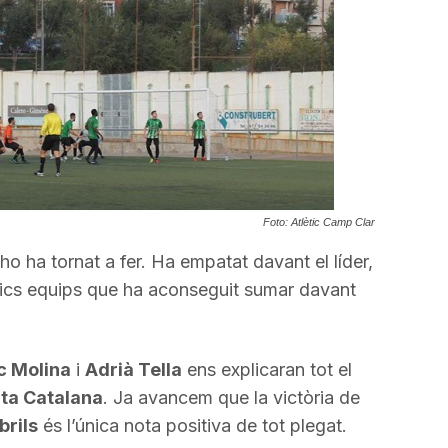
incrementar
o
disminuir
el
volum.
Foto: Atlètic Camp Clar
ho ha tornat a fer. Ha empatat davant el líder,
únics equips que ha aconseguit sumar davant
 Molina
i
Adrià Tella
ens explicaran tot el
ta Catalana
. Ja avancem que la victòria de
rils
és l’única nota positiva de tot plegat.