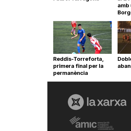
amb 
Borg
Reddis-Torreforta,
Doble
primera final per la
abans
permanència