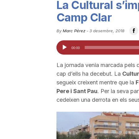
La Cultural s’im
u
Camp Clar
t
By
Marc Pérez
-
3 desembre, 2018
Reproductor
00:00
a
d'àudio
La jornada venia marcada pels 
t
cap d’ells ha decebut. La
Cultur
segueix creixent mentre que la
F
d
Pere i Sant Pau
. Per la seva part
cedeixen una derrota en els se
e
T