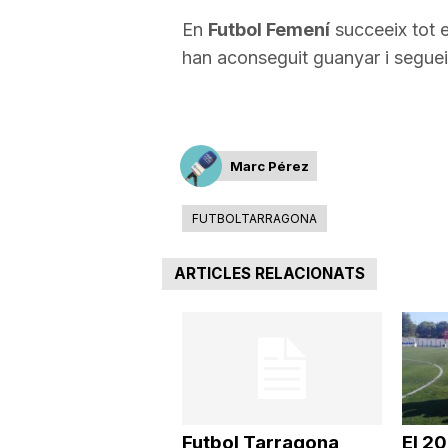
En
Futbol Femení
succeeix tot e
a
han aconseguit guanyar i segueixe
Marc Pérez
FUTBOLTARRAGONA
ARTICLES RELACIONATS
Futbol Tarragona
El 2