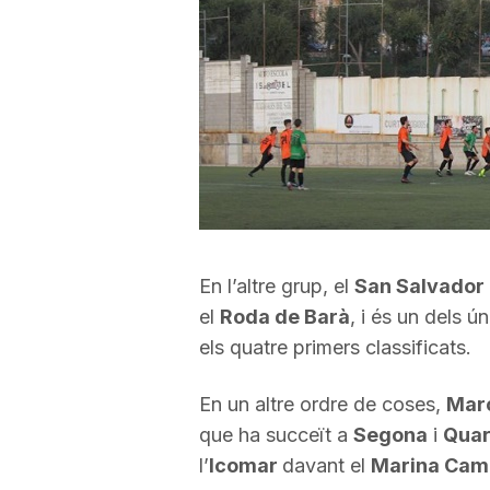
a
r
r
a
En l’altre grup, el
San Salvador
g
el
Roda de Barà
, i és un dels 
els quatre primers classificats.
o
En un altre ordre de coses,
Marc
que ha succeït a
Segona
i
Quar
n
l’
Icomar
davant el
Marina Camb