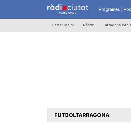
R
Programes | Pòd
Carrer Major
Nàstic
Tarragona InfoP
à
d
i
o
C
FUTBOLTARRAGONA
i