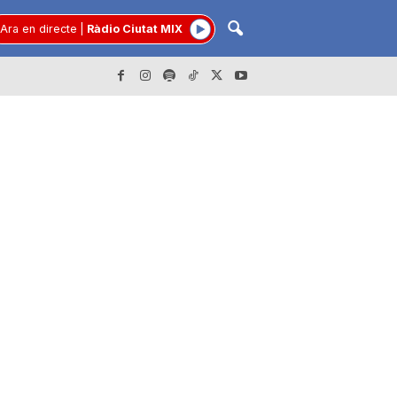
Ara en directe
|
Ràdio Ciutat MIX