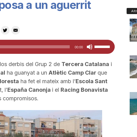
posa a un aguerrit
Alt
Feu
00:00
servir
les
dos derbis del Grup 2 de
Tercera Catalana
i
tecles
al
ha guanyat a un
Atlètic Camp Clar
que
de
loresta
ha fet el mateix amb l’
Escola Sant
fletxa
, l’
España Canonja
i el
Racing Bonavista
cap
us compromisos.
amunt/cap
avall
per
a