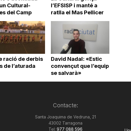
un Cultural-
l’EFSISP i manté a
es del Camp
ratlla el Mas Pellicer
 ració de derbis
David Nadal: «Estic
 de l’aturada
convençut que l’equip
se salvarà»
Contacte:
Santa Joaquima de Vedruna, 21
43002 Tarragona
Tel:
977 088 596
Llo