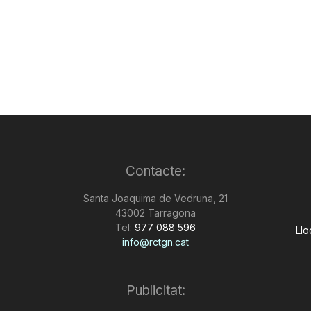
Contacte:
Santa Joaquima de Vedruna, 21
43002 Tarragona
Tel:
977 088 596
Llo
info@rctgn.cat
Publicitat: