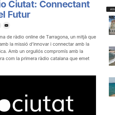
o Ciutat: Connectant
Alt
el Futur
rma de ràdio online de Tarragona, un mitjà que
amb la missió d’innovar i connectar amb la
ica. Amb un orgullós compromís amb la
era com la primera ràdio catalana que emet