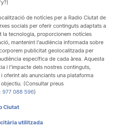
fy?)
ocalització de notícies per a Radio Ciutat de
arxes socials per oferir continguts adaptats a
nt la tecnologia, proporcionem notícies
ació, mantenint l’audiència informada sobre
corporem publicitat geolocalitzada per
audiència específica de cada àrea. Aquesta
cia i l’impacte dels nostres continguts,
i i oferint als anunciants una plataforma
c objectiu. (Consultar preus
:
977 088 596
)
o Ciutat
itària utilitzada