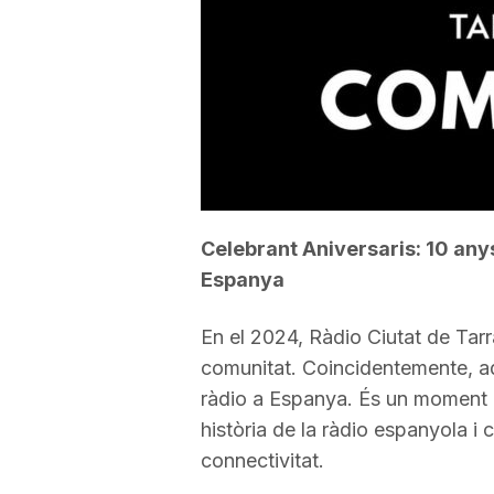
a
r
r
a
Celebrant Aniversaris: 10 anys
Espanya
g
En el 2024, Ràdio Ciutat de Tar
comunitat. Coincidentemente, aq
o
ràdio a Espanya. És un moment d’o
història de la ràdio espanyola i c
n
connectivitat.