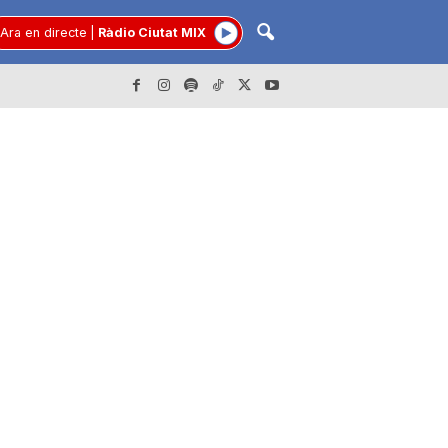
Ara en directe
|
Ràdio Ciutat MIX