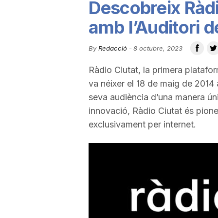
Descobreix Ràdi
u
amb l’Auditori d
t
By
Redacció
-
8 octubre, 2023
Ràdio Ciutat, la primera platafo
a
va néixer el 18 de maig de 2014 
seva audiència d’una manera ún
t
innovació, Ràdio Ciutat és pion
exclusivament per internet.
d
e
T