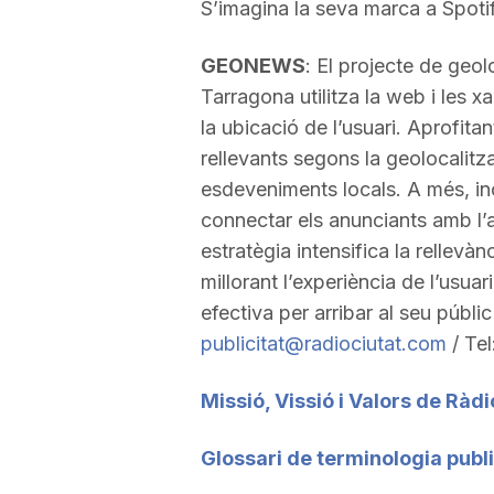
S’imagina la seva marca a Spoti
GEONEWS
: El projecte de geol
Tarragona utilitza la web i les x
la ubicació de l’usuari. Aprofita
rellevants segons la geolocalitz
esdeveniments locals. A més, in
connectar els anunciants amb l’
estratègia intensifica la rellevàn
millorant l’experiència de l’usuar
efectiva per arribar al seu públi
publicitat@radiociutat.com
/ Tel
Missió, Vissió i Valors de Ràdi
Glossari de terminologia public