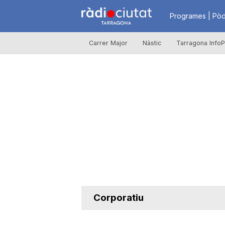
R
Programes | Pòd
Carrer Major
Nàstic
Tarragona InfoP
à
d
i
o
C
Corporatiu
i