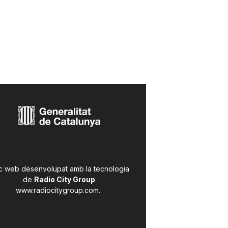
c web desenvolupat amb la tecnologia
de
Radio City Group
www.radiocitygroup.com
.