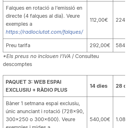
n
Falques en rotació a l’emissió en
directe (4 falques al dia). Veure
112,00€
224,
exemples a
a
https://radiociutat.com/falques/
Preu tarifa
292,00€
584,
*Els preus no inclouen l’IVA
/ Consulteu
descomptes
PAQUET 3: WEB ESPAI
14 dies
28 d
EXCLUSIU + RÀDIO PLUS
Bàner 1 setmana espai exclusiu,
únic anunciant i rotació (728×90,
300×250 o 300×600). Veure
540,00€
1.08
exemples i mides a