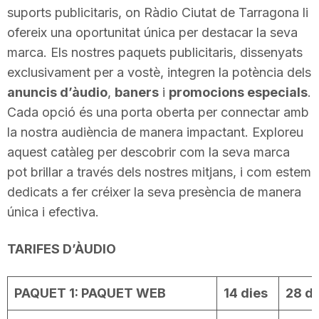
suports publicitaris, on Ràdio Ciutat de Tarragona li
i
ofereix una oportunitat única per destacar la seva
marca. Els nostres paquets publicitaris, dissenyats
u
exclusivament per a vostè, integren la potència dels
anuncis d’àudio
,
baners
i
promocions especials
.
t
Cada opció és una porta oberta per connectar amb
la nostra audiència de manera impactant. Exploreu
aquest catàleg per descobrir com la seva marca
a
pot brillar a través dels nostres mitjans, i com estem
dedicats a fer créixer la seva presència de manera
t
única i efectiva.
d
TARIFES D’ÀUDIO
e
PAQUET 1: PAQUET WEB
14 dies
28 di