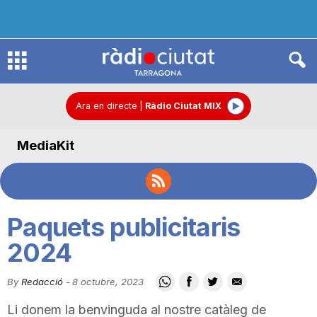
R
à
Ara en directe
|
Ràdio Ciutat MIX
MediaKit
d
i
Paquets publicitaris
o
2024
By
Redacció
-
8 octubre, 2023
C
Li donem la benvinguda al nostre catàleg de