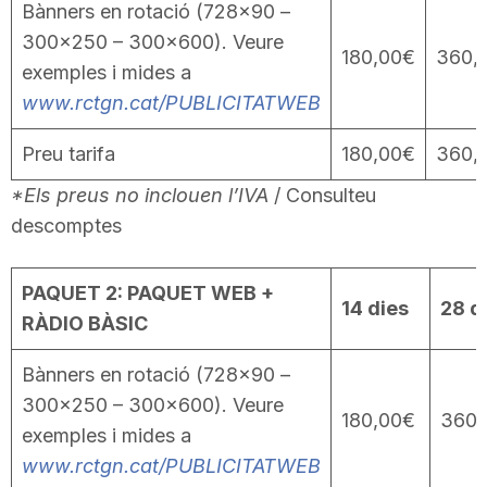
Bànners en rotació (728×90 –
T
300×250 – 300×600). Veure
180,00€
360,
exemples i mides a
a
www.rctgn.cat/PUBLICITATWEB
Preu tarifa
180,00€
360,
r
*Els preus no inclouen l’IVA
/ Consulteu
descomptes
r
PAQUET 2: PAQUET WEB +
a
14 dies
28 d
RÀDIO BÀSIC
g
Bànners en rotació (728×90 –
300×250 – 300×600). Veure
180,00€
360,
exemples i mides a
o
www.rctgn.cat/PUBLICITATWEB