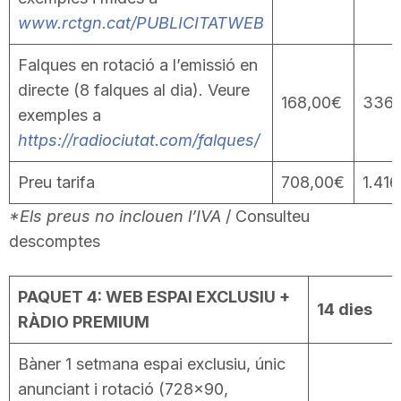
www.rctgn.cat/PUBLICITATWEB
Falques en rotació a l’emissió en
directe (8 falques al dia). Veure
168,00€
336,
exemples a
https://radiociutat.com/falques/
Preu tarifa
708,00€
1.41
*Els preus no inclouen l’IVA
/ Consulteu
descomptes
PAQUET 4: WEB ESPAI EXCLUSIU +
14 dies
RÀDIO PREMIUM
Bàner 1 setmana espai exclusiu, únic
anunciant i rotació (728×90,