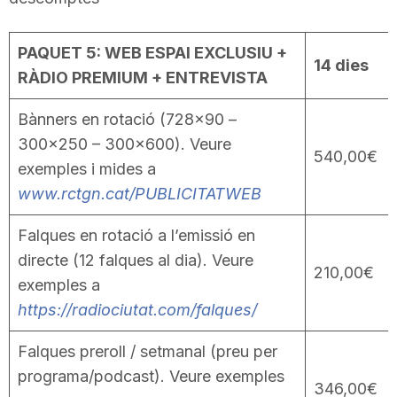
PAQUET 5: WEB ESPAI EXCLUSIU +
14 dies
RÀDIO PREMIUM + ENTREVISTA
Bànners en rotació (728×90 –
300×250 – 300×600). Veure
540,00€
exemples i mides a
www.rctgn.cat/PUBLICITATWEB
Falques en rotació a l’emissió en
directe (12 falques al dia). Veure
210,00€
exemples a
https://radiociutat.com/falques/
Falques preroll / setmanal (preu per
programa/podcast). Veure exemples
346,00€