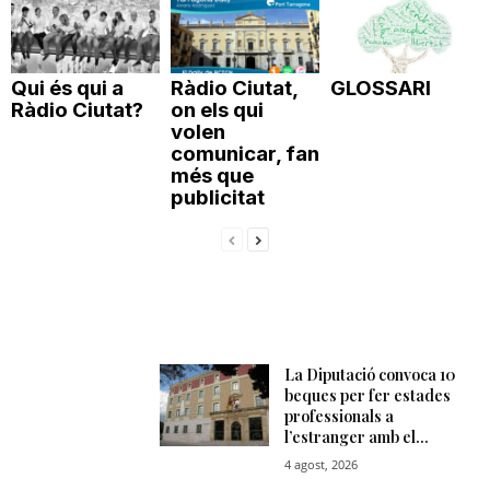
Qui és qui a
Ràdio Ciutat,
GLOSSARI
Ràdio Ciutat?
on els qui
volen
comunicar, fan
més que
publicitat