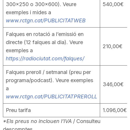
300×250 o 300×600). Veure
540,00€
exemples i mides a
www.rctgn.cat/PUBLICITATWEB
Falques en rotació a l’emissió en
directe (12 falques al dia). Veure
210,00€
exemples a
https://radiociutat.com/falques/
Falques preroll / setmanal (preu per
programa/podcast). Veure exemples
346,00€
a
www.rctgn.cat/PUBLICITATPREROLL
Preu tarifa
1.096,00€
*Els preus no inclouen l’IVA
/ Consulteu
descomptes