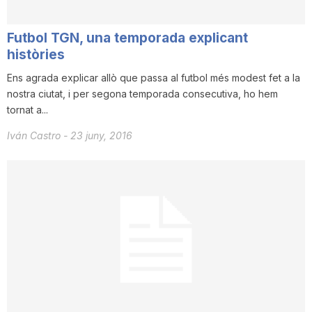
i
Futbol TGN, una temporada explicant
històries
u
Ens agrada explicar allò que passa al futbol més modest fet a la
nostra ciutat, i per segona temporada consecutiva, ho hem
t
tornat a...
Iván Castro
-
23 juny, 2016
a
t
d
e