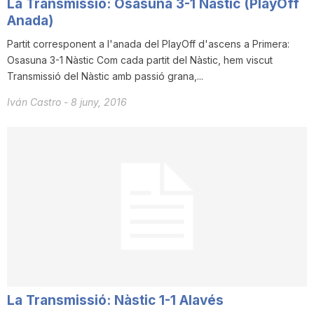
La Transmissió: Osasuna 3-1 Nàstic (PlayOff
n
Anada)
Partit corresponent a l'anada del PlayOff d'ascens a Primera:
Osasuna 3-1 Nàstic Com cada partit del Nàstic, hem viscut
a
Transmissió del Nàstic amb passió grana,...
Iván Castro
-
8 juny, 2016
La Transmissió: Nàstic 1-1 Alavés