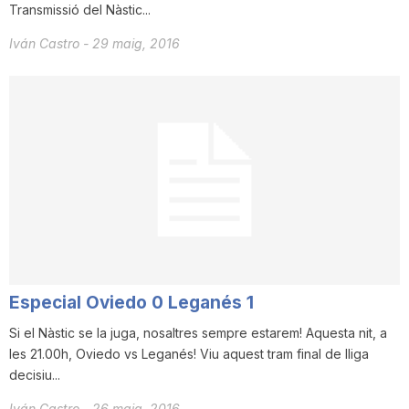
Transmissió del Nàstic...
Iván Castro
-
29 maig, 2016
Especial Oviedo 0 Leganés 1
Si el Nàstic se la juga, nosaltres sempre estarem! Aquesta nit, a
les 21.00h, Oviedo vs Leganés! Viu aquest tram final de lliga
decisiu...
Iván Castro
-
26 maig, 2016