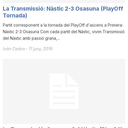
T
La Transmissió: Nàstic 2-3 Osasuna (PlayOff
Tornada)
a
Partit corresponent a la tornada del PlayOff d'ascens a Primera:
Nàstic 2-3 Osasuna Com cada partit del Nàstic, vivim Transmissió
del Nàstic amb passió grana,...
r
Iván Castro
-
11 juny, 2016
r
a
g
o