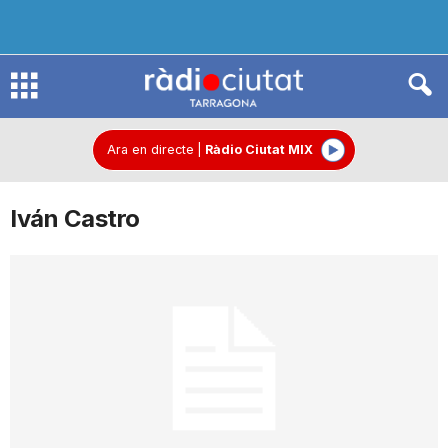
R
à
Ara en directe
|
Ràdio Ciutat MIX
Iván Castro
d
i
o
C