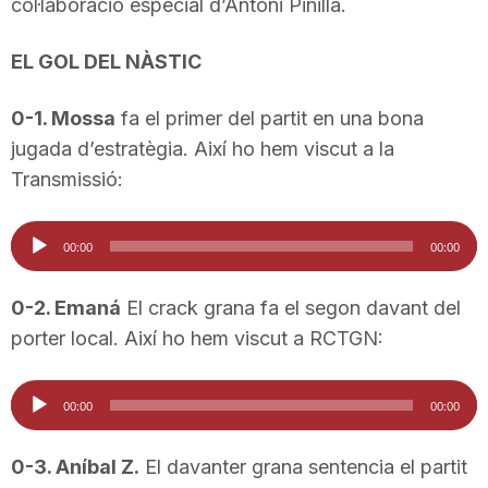
col·laboració especial d’Antoni Pinilla.
T
EL GOL DEL NÀSTIC
a
0-1. Mossa
fa el primer del partit en una bona
jugada d’estratègia. Així ho hem viscut a la
r
Transmissió:
r
Reproductor
00:00
00:00
d'àudio
a
0-2. Emaná
El crack grana fa el segon davant del
porter local. Així ho hem viscut a RCTGN:
g
Reproductor
00:00
00:00
d'àudio
o
0-3. Aníbal Z.
El davanter grana sentencia el partit