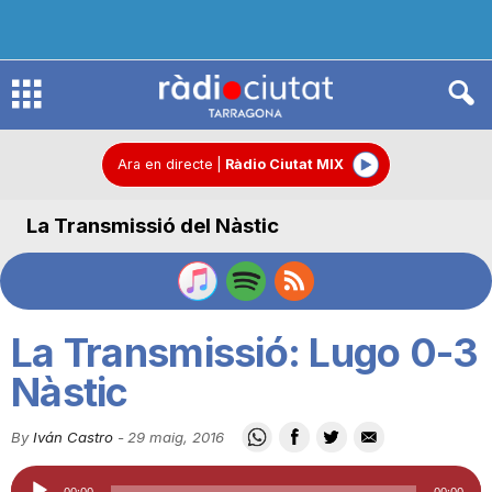
R
à
Ara en directe
|
Ràdio Ciutat MIX
La Transmissió del Nàstic
d
i
La Transmissió: Lugo 0-3
o
Nàstic
By
Iván Castro
-
29 maig, 2016
C
Reproductor
00:00
00:00