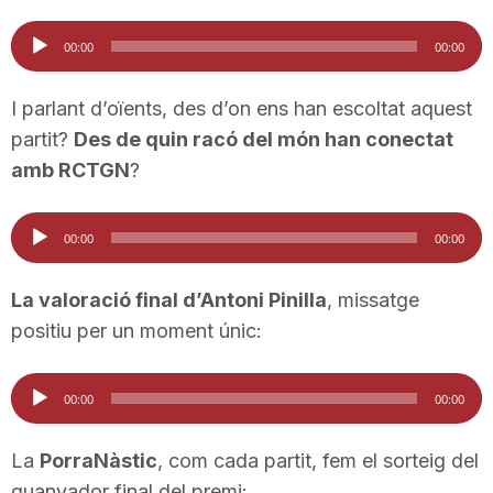
Reproductor
00:00
00:00
d'àudio
I parlant d’oïents, des d’on ens han escoltat aquest
partit?
Des de quin racó del món han conectat
amb RCTGN
?
Reproductor
00:00
00:00
d'àudio
La valoració final d’Antoni Pinilla
, missatge
positiu per un moment únic:
Reproductor
00:00
00:00
d'àudio
La
PorraNàstic
, com cada partit, fem el sorteig del
guanyador final del premi: