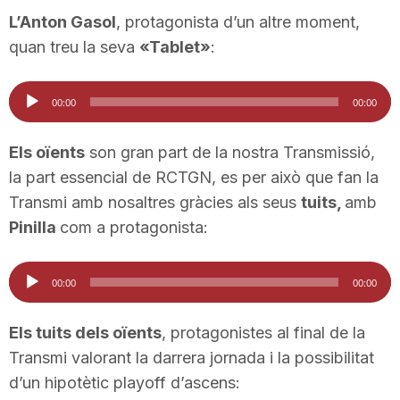
L’Anton Gasol
, protagonista d’un altre moment,
quan treu la seva
«Tablet»
:
Reproductor
00:00
00:00
d'àudio
Els oïents
son gran part de la nostra Transmissió,
la part essencial de RCTGN, es per això que fan la
Transmi amb nosaltres gràcies als seus
tuits,
amb
Pinilla
com a protagonista:
Reproductor
00:00
00:00
d'àudio
Els tuits dels oïents
, protagonistes al final de la
Transmi valorant la darrera jornada i la possibilitat
d’un hipotètic playoff d’ascens: