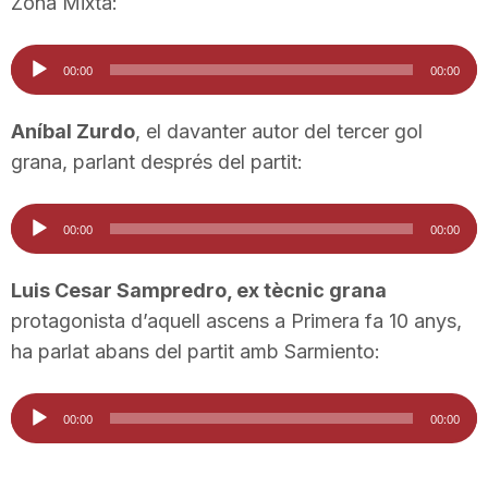
Zona Mixta:
Reproductor
00:00
00:00
d'àudio
Aníbal Zurdo
, el davanter autor del tercer gol
grana, parlant després del partit:
Reproductor
00:00
00:00
d'àudio
Luis Cesar Sampredro, ex tècnic grana
protagonista d’aquell ascens a Primera fa 10 anys,
ha parlat abans del partit amb Sarmiento:
Reproductor
00:00
00:00
d'àudio