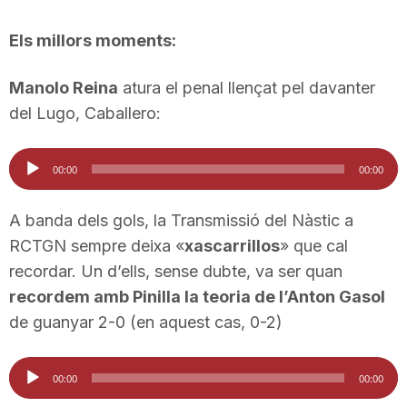
Els millors moments:
Manolo Reina
atura el penal llençat pel davanter
del Lugo, Caballero:
Reproductor
00:00
00:00
d'àudio
A banda dels gols, la Transmissió del Nàstic a
RCTGN sempre deixa «
xascarrillos
» que cal
recordar. Un d’ells, sense dubte, va ser quan
recordem amb Pinilla la teoria de l’Anton Gasol
de guanyar 2-0 (en aquest cas, 0-2)
Reproductor
00:00
00:00
d'àudio