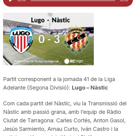
d'àudio
i
u
t
a
Partit corresponent a la jornada 41 de la Liga
t
Adelante (Segona Divisió):
Lugo – Nàstic
Com cada partit del Nàstic, viu la Transmissió del
d
Nàstic amb passió grana, amb l’equip de Ràdio
Ciutat de Tarragona: Carles Cortés, Anton Gasol,
e
Jesús Sarmiento, Arnau Curto, Iván Castro i la