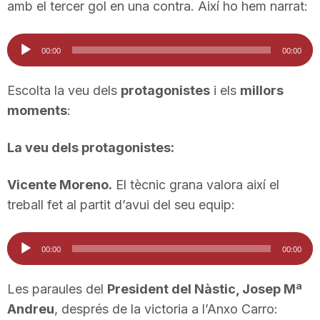
amb el tercer gol en una contra. Així ho hem narrat:
n
Reproductor
00:00
00:00
a
d'àudio
Escolta la veu dels
protagonistes
i els
millors
moments
:
La veu dels protagonistes:
Vicente Moreno.
El tècnic grana valora així el
treball fet al partit d’avui del seu equip:
Reproductor
00:00
00:00
d'àudio
Les paraules del
President del Nàstic, Josep Mª
Andreu
, després de la victoria a l’Anxo Carro: