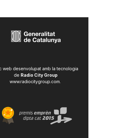
c web desenvolupat amb la tecnologia
de
Radio City Group
www.radiocitygroup.com
.