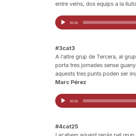
entre veïns, dos equips a la lluita
Reproductor
00:00
d'àudio
#3cat3
A l’altre grup de Tercera, al grup
porta tres jornades sense guanya
aquests tres punts poden ser im
Marc Pérez
Reproductor
00:00
d'àudio
#4cat25
I acabem aquest repàs pel grup 