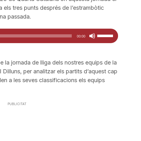
el
fletxa
 els tres punts després de l’estrambòtic
volum.
cap
ana passada.
amunt/cap
avall
Feu
00:00
per
servir
a
les
incrementar
tecles
de la jornada de lliga dels nostres equips de la
o
de
 Dilluns, per analitzar els partits d’aquest cap
disminuir
fletxa
n a les seves classificacions els equips
el
cap
volum.
amunt/cap
avall
PUBLICITAT
per
a
incrementar
o