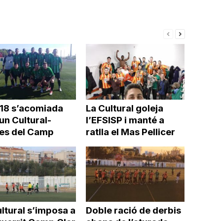
disminuir
el
volum.
018 s’acomiada
La Cultural goleja
un Cultural-
l’EFSISP i manté a
es del Camp
ratlla el Mas Pellicer
ltural s’imposa a
Doble ració de derbis