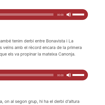
Feu
00:00
servir
les
tecles
de
també tenim derbi entre Bonavista i La
fletxa
us veïns amb el rècord encara de la primera
cap
que els va propinar la mateixa Canonja.
amunt/cap
avall
per
Feu
00:00
a
servir
incrementar
les
o
tecles
disminuir
de
, on al segon grup, hi ha el derbi d’altura
el