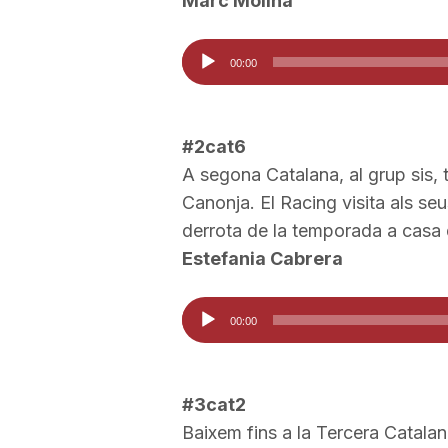
Marc Molina
a
Reproductor
00:00
d'àudio
#2cat6
A segona Catalana, al grup sis, 
Canonja. El Racing visita als se
derrota de la temporada a casa 
Estefania Cabrera
Reproductor
00:00
d'àudio
#3cat2
Baixem fins a la Tercera Catalana