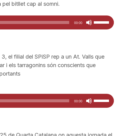
fletxa
 pel bitllet cap al somni.
volum.
cap
amunt/cap
Feu
00:00
avall
servir
per
les
a
tecles
incrementar
de
 3, el filial del SPiSP rep a un At. Valls que
o
fletxa
r i els tarragonins són conscients que
disminuir
cap
portants
el
amunt/cap
volum.
avall
per
Feu
00:00
a
servir
incrementar
les
o
tecles
disminuir
de
25 de Quarta Catalana on aquesta jornada el