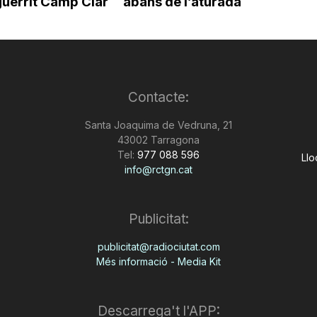
guerrit Camp Clar
abans de l’aturada
Contacte:
Santa Joaquima de Vedruna, 21
43002 Tarragona
Tel:
977 088 596
Llo
info@rctgn.cat
Publicitat:
publicitat@radiociutat.com
Més informació - Media Kit
Descarrega't l'APP: