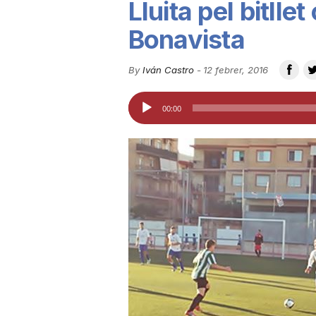
Lluita pel bitlle
u
Bonavista
t
By
Iván Castro
-
12 febrer, 2016
Reproductor
00:00
a
d'àudio
t
d
e
T