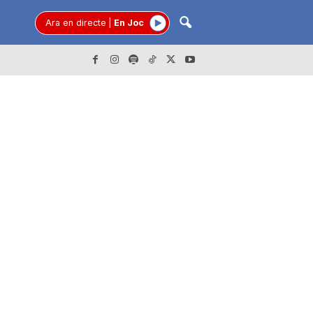
Ara en directe
|
En Joc