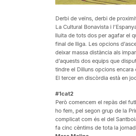
a
Derbi de veïns, derbi de proximit
La Cultural Bonavista i l’Espany
r
lluita de tots dos per agafar el q
final de lliga. Les opcions d’asc
r
deixar massa distància als impar
d’aquests dos equips que disput
a
tindre el Dilluns opcions encara
El tercer en discòrdia està en j
g
#1cat2
Però comencem el repàs del fu
o
ho fem, pel segon grup de la Pr
complicat com és el del Santboià, 
n
fa cinc cèntims de tota la jorna