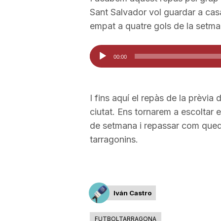
Sant Salvador vol guardar a casa
empat a quatre gols de la setm
Reproductor
00:00
d'àudio
I fins aquí el repàs de la prèvia 
ciutat. Ens tornarem a escoltar el
de setmana i repassar com quede
tarragonins.
Iván Castro
FUTBOLTARRAGONA