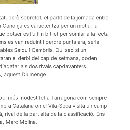
incrementar
o
at, però sobretot, el partit de la jornada entre
disminuir
a Canonja es caracteritza per un motiu: la
el
ue potser és l’ultim bitllet per somiar a la recta
volum.
ens es van reduint i perdre punts ara, seria
ables Salou i Cambrils. Qui sap si un
aran el derbi del cap de setmana, poden
 d’agafar als dos rivals capdavanters.
oc, aquest Diumenge.
tbol més modest fet a Tarragona com sempre
imera Catalana on el Vila-Seca visita un camp
rival de la part alta de la classificació. Ens
da, Marc Molina.