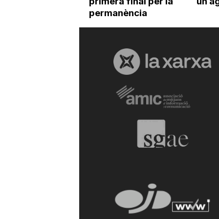
primera final per la
un a
permanència