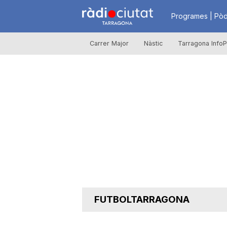
R
Programes | Pòd
Carrer Major
Nàstic
Tarragona InfoP
à
d
i
o
C
FUTBOLTARRAGONA
i