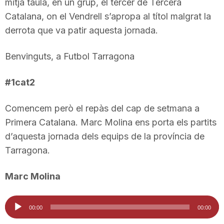
mitja taula, en un grup, el tercer de Tercera
T
Catalana, on el Vendrell s’apropa al títol malgrat la
derrota que va patir aquesta jornada.
a
Benvinguts, a Futbol Tarragona
r
#1cat2
r
Comencem però el repàs del cap de setmana a
Primera Catalana. Marc Molina ens porta els partits
d’aquesta jornada dels equips de la província de
a
Tarragona.
g
Marc Molina
Reproductor
o
00:00
00:00
d'àudio