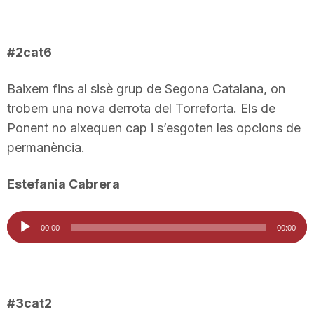
n
#2cat6
a
Baixem fins al sisè grup de Segona Catalana, on
trobem una nova derrota del Torreforta. Els de
Ponent no aixequen cap i s’esgoten les opcions de
permanència.
Estefania Cabrera
Reproductor
00:00
00:00
d'àudio
#3cat2