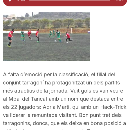
d'àudio
i
u
t
a
A falta d’emoció per la classificació, el filial del
t
conjunt tarragoní ha protagonitzat un dels partits
més atractius de la jornada. Vuit gols es van veure
al Mpal del Tancat amb un nom que destaca entre
d
els 22 jugadors: Adrià Martí, qui amb un Hack-Trick
va liderar la remuntada visitant. Bon punt tret dels
e
tarragonins, doncs, que els deixa en bona posició a