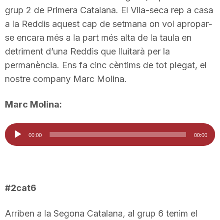
grup 2 de Primera Catalana. El Vila-seca rep a casa
n
a la Reddis aquest cap de setmana on vol apropar-
se encara més a la part més alta de la taula en
a
detriment d’una Reddis que lluitarà per la
permanència. Ens fa cinc cèntims de tot plegat, el
nostre company Marc Molina.
Marc Molina:
Reproductor
00:00
00:00
d'àudio
#2cat6
Arriben a la Segona Catalana, al grup 6 tenim el