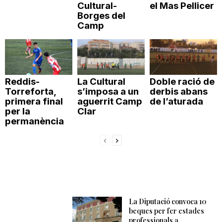
Cultural-
el Mas Pellicer
Borges del
Camp
Reddis-
La Cultural
Doble ració de
Torreforta,
s’imposa a un
derbis abans
primera final
aguerrit Camp
de l’aturada
per la
Clar
permanència