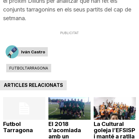
el pròxim Dilluns per analitzar que han fet els
conjunts tarragonins en els seus partits del cap de
setmana.
PUBLICITAT
Iván Castro
FUTBOLTARRAGONA
ARTICLES RELACIONATS
Futbol
El 2018
La Cultural
Tarragona
s’acomiada
goleja l’EFSISP
amb un
i manté a ratlla