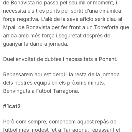
de Bonavista no passa pel seu millor moment, i
T
necessita els tres punts per sortit d’una dinàmica
força negativa. L’alè de la seva afició serà clau al
a
Mpal. de Bonavista per fer front a un Torreforta que
arriba amb més força i seguretat després de
guanyar la darrera jornada.
r
Duel envoltat de dubtes i necessitats a Ponent.
r
Repassarem aquest derbi i la resta de la jornada
a
dels nostres equips en els pròxims minuts.
Benvinguts a Futbol Tarragona.
g
#1cat2
o
Però com sempre, comencem aquest repàs del
futbol més modest fet a Tarragona, repassant el