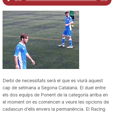
d'àudio
i
u
t
a
t
Derbi de necessitats serà el que es viurà aquest
d
cap de setmana a Segona Catalana. El duel entre
els dos equips de Ponent de la categoria arriba en
el moment on es comencen a veure les opcions de
e
cadascun d’ells envers la permanència. El Racing