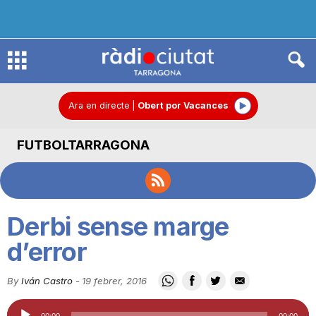
R
à
Ara en directe
|
Obert por Vacances
FUTBOLTARRAGONA
d
i
Derbi sense marge
o
d’error
By
Iván Castro
-
19 febrer, 2016
C
Reproductor
00:00
00:00