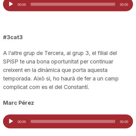
Reproductor
00:00
00:00
d'àudio
#3cat3
A l’altre grup de Tercera, al grup 3, el filial del
SPiSP te una bona oportunitat per continuar
creixent en la dinàmica que porta aquesta
temporada. Això si, ho haurà de fer a un camp
complicat com es el del Constantí.
Marc Pérez
Reproductor
00:00
00:00
d'àudio