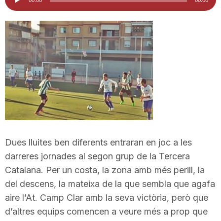
d'àudio
i
u
t
a
t
Dues lluites ben diferents entraran en joc a les
darreres jornades al segon grup de la Tercera
d
Catalana. Per un costa, la zona amb més perill, la
del descens, la mateixa de la que sembla que agafa
aire l’At. Camp Clar amb la seva victòria, però que
e
d’altres equips comencen a veure més a prop que