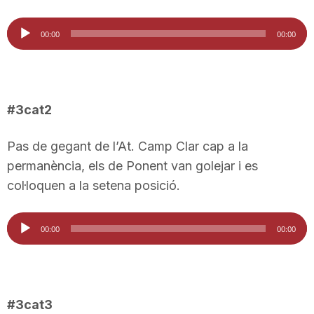
Reproductor
00:00
00:00
d'àudio
#3cat2
Pas de gegant de l’At. Camp Clar cap a la
permanència, els de Ponent van golejar i es
col·loquen a la setena posició.
Reproductor
00:00
00:00
d'àudio
#3cat3