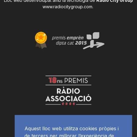
Lloc web desenvolupat amb la tecnologia de
Radio City Group
www.radiocitygroup.com
.
Aquest lloc web utilitza cookies pròpies i
de tercers per millorar l’experiència de