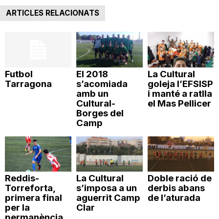
ARTICLES RELACIONATS
Futbol
El 2018
La Cultural
Tarragona
s’acomiada
goleja l’EFSISP
amb un
i manté a ratlla
Cultural-
el Mas Pellicer
Borges del
Camp
Reddis-
La Cultural
Doble ració de
Torreforta,
s’imposa a un
derbis abans
primera final
aguerrit Camp
de l’aturada
per la
Clar
permanència