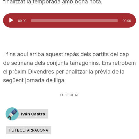
finalitzat la temporada amb bona nota.
Reproductor
00:00
00:00
d'àudio
I fins aquí arriba aquest repàs dels partits del cap
de setmana dels conjunts tarragonins. Ens retrobem
el pròxim Divendres per analitzar la prèvia de la
següent jornada de lliga.
PUBLICITAT
Iván Castro
FUTBOLTARRAGONA