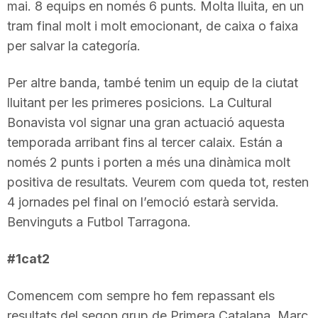
mai. 8 equips en només 6 punts. Molta lluita, en un
T
tram final molt i molt emocionant, de caixa o faixa
per salvar la categoría.
a
Per altre banda, també tenim un equip de la ciutat
lluitant per les primeres posicions. La Cultural
r
Bonavista vol signar una gran actuació aquesta
temporada arribant fins al tercer calaix. Están a
r
només 2 punts i porten a més una dinàmica molt
positiva de resultats. Veurem com queda tot, resten
a
4 jornades pel final on l’emoció estarà servida.
Benvinguts a Futbol Tarragona.
g
#1cat2
o
Comencem com sempre ho fem repassant els
resultats del segon grup de Primera Catalana. Marc