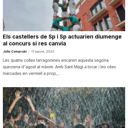
T
a
Els castellers de Sp i Sp actuarien diumenge
al concurs si res canvia
r
Júlia Camprubí
-
17 agost, 2022
Les quatre colles tarragonines encaren aquesta segona
r
quinzena d'agost al màxim. Amb Sant Magí a tocar i les cites
marcades en vermell a prop,...
a
g
o