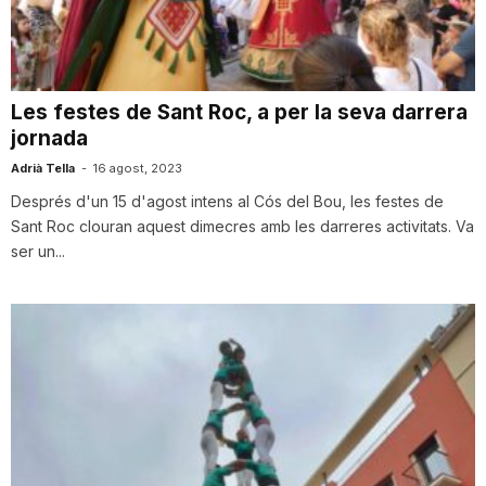
i
u
Les festes de Sant Roc, a per la seva darrera
jornada
t
Adrià Tella
-
16 agost, 2023
Després d'un 15 d'agost intens al Cós del Bou, les festes de
Sant Roc clouran aquest dimecres amb les darreres activitats. Va
a
ser un...
t
d
e