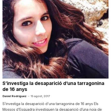
S’investiga la desaparició d’una tarragonina
de 16 anys
Daniel Rodríguez
-
15 agost, 2017
S’investiga la desaparició d'una tarragonina de 16 anys Els
Mossos d’Esquadra investiguen la desaparició d’una noia de