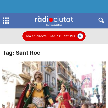
R
à
Ara en directe
|
Ràdio Ciutat MIX
Tag: Sant Roc
d
i
o
C