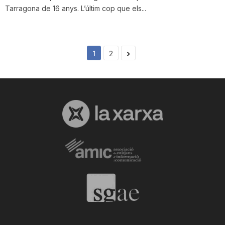
Tarragona de 16 anys. L’últim cop que els...
1
2