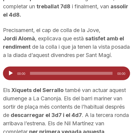
completar un
treballat 7d8
i finalment, van
assolir
el 4d8.
Precisament, el cap de colla de la Jove,
Jordi Alomà
, explicava que està
satisfet amb el
rendiment
de la colla i que ja tenen la vista posada
a la diada d’aquest divendres per Sant Magí.
Reproductor
00:00
00:00
d'àudio
Els
Xiquets del Serrallo
també van actuar aquest
diumenge a La Canonja. Els del barri mariner van
sortir de plaça més contents de l’habitual després
de
descarregar el 3d7 i el 4d7
. A la tercera ronda
arribava l’estrena. Els de Nil Martínez van
completar
per primera vegada aquesta