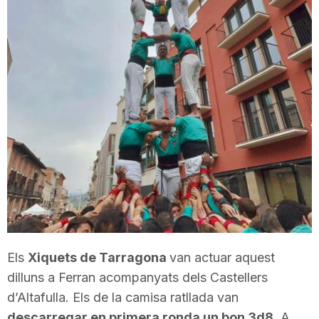
T
a
r
r
a
g
Els
Xiquets de Tarragona
van actuar aquest
dilluns a Ferran acompanyats dels Castellers
o
d’Altafulla. Els de la camisa ratllada van
descarregar en primera ronda un bon 3d8
. A