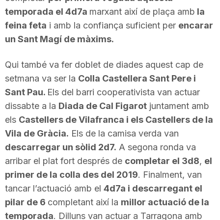
temporada el 4d7a
marxant així de plaça amb
la
feina feta
i amb la confiança suficient per
encarar
un Sant Magí de màxims.
Qui també va fer doblet de diades aquest cap de
setmana va ser la
Colla Castellera Sant Pere i
Sant Pau.
Els del barri cooperativista van actuar
dissabte a la
Diada de Cal Figarot
juntament amb
els
Castellers de Vilafranca i els Castellers de la
Vila de Gràcia.
Els de la camisa verda van
descarregar un sòlid 2d7.
A segona ronda va
arribar el plat fort després de
completar el 3d8
,
el
primer de la colla des del 2019
. Finalment, van
tancar l’actuació amb el
4d7a i descarregant el
pilar de 6
completant així la
millor actuació de la
temporada
. Dilluns van actuar a Tarragona amb