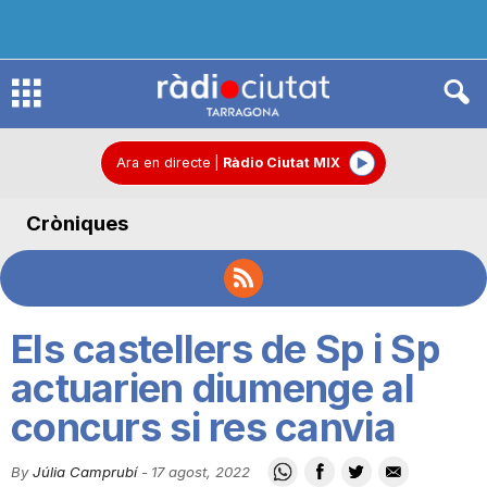
R
à
Ara en directe
|
Ràdio Ciutat MIX
Cròniques
d
i
Els castellers de Sp i Sp
o
actuarien diumenge al
concurs si res canvia
C
By
Júlia Camprubí
-
17 agost, 2022