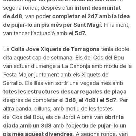
n
segona ronda, després d’un
intent desmuntat
de 4d8
, van poder
completar el 2d7 amb la idea
de pujar-lo un pis més per Sant Magí
. Finalment,
a
van tancar l’actuació amb el
5d7.
La
Colla Jove Xiquets de Tarragona
tenia doble
cita aquest cap de setmana. Els del Cós del Bou
van actuar diumenge a La Canonja amb motiu de la
Festa Major juntament amb els Xiquets del
Serrallo. Els liles van sortir una vegada més amb
totes les estructures descarregades de plaça
després de completar el
3d8, el 4d8 i el 5d7
. Per
altra banda, dilluns, amb motiu de les festes
del Cós del Bou, els de Jordi Alomà van
obrir la
diada amb un 3d8
amb l’objectiu de
pujar-lo un
pis més aquest divendres
. A segona ronda, van