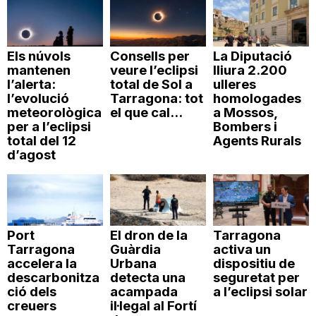
Els núvols
Consells per
La Diputació
mantenen
veure l’eclipsi
lliura 2.200
l’alerta:
total de Sol a
ulleres
l’evolució
Tarragona: tot
homologades
meteorològica
el que cal...
a Mossos,
per a l’eclipsi
Bombers i
total del 12
Agents Rurals
d’agost
Port
El dron de la
Tarragona
Tarragona
Guàrdia
activa un
accelera la
Urbana
dispositiu de
descarbonitza
detecta una
seguretat per
ció dels
acampada
a l’eclipsi solar
creuers
il·legal al Fortí