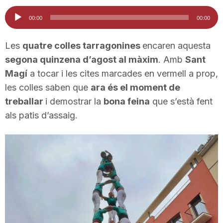
i
Reproductor
00:00
00:00
d'àudio
u
Les
quatre colles tarragonines
encaren aquesta
segona quinzena d’agost al màxim
. Amb
Sant
Magí
a tocar i les cites marcades en vermell a prop,
t
les colles saben que
ara és el moment de
treballar
i demostrar la
bona feina
que s’està fent
a
als patis d’assaig.
t
d
e