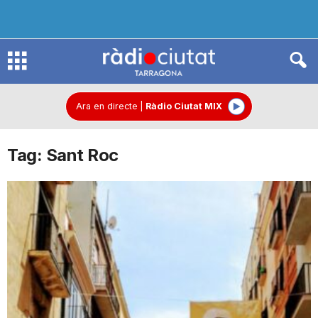
R
à
Ara en directe
|
Ràdio Ciutat MIX
Tag: Sant Roc
d
i
o
C