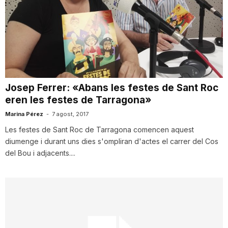
T
a
r
Josep Ferrer: «Abans les festes de Sant Roc
eren les festes de Tarragona»
r
Marina Pérez
-
7 agost, 2017
Les festes de Sant Roc de Tarragona comencen aquest
diumenge i durant uns dies s'ompliran d'actes el carrer del Cos
a
del Bou i adjacents....
g
o