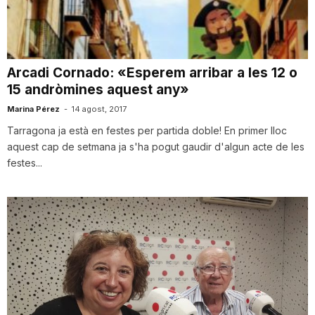
i
u
Arcadi Cornado: «Esperem arribar a les 12 o
15 andròmines aquest any»
t
Marina Pérez
-
14 agost, 2017
Tarragona ja està en festes per partida doble! En primer lloc
aquest cap de setmana ja s'ha pogut gaudir d'algun acte de les
a
festes...
t
d
e