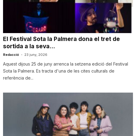
T
a
El Festival Sota la Palmera dona el tret de
sortida a la seva...
r
Redacció
-
23 juny, 2026
Aquest dijous 25 de juny arrenca la setzena edició del Festival
r
Sota la Palmera. Es tracta d'una de les cites culturals de
referència de...
a
g
o