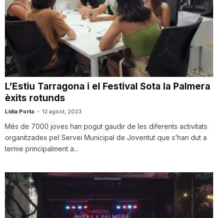
L’Estiu Tarragona i el Festival Sota la Palmera
èxits rotunds
Lídia Porta
-
12 agost, 2023
Més de 7000 joves han pogut gaudir de les diferents activitats
organitzades pel Servei Municipal de Joventut que s’han dut a
terme principalment a...