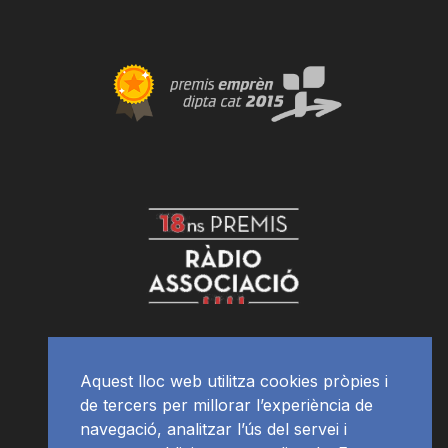
Aquest lloc web utilitza cookies pròpies i
de tercers per millorar l’experiència de
navegació, analitzar l’ús del servei i