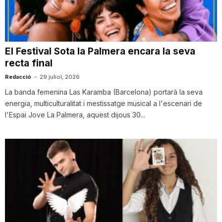
i
u
El Festival Sota la Palmera encara la seva
recta final
t
Redacció
-
29 juliol, 2026
La banda femenina Las Karamba (Barcelona) portarà la seva
energia, multiculturalitat i mestissatge musical a l'escenari de
a
l'Espai Jove La Palmera, aquest dijous 30...
t
d
e