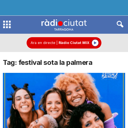
R
à
Ara en directe
|
Ràdio Ciutat MIX
Tag: festival sota la palmera
d
i
o
C