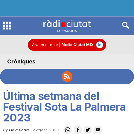
R
à
Ara en directe
|
Ràdio Ciutat MIX
Cròniques
d
i
Última setmana del
o
Festival Sota La Palmera
2023
C
By
Lídia Porta
-
2 agost, 2023