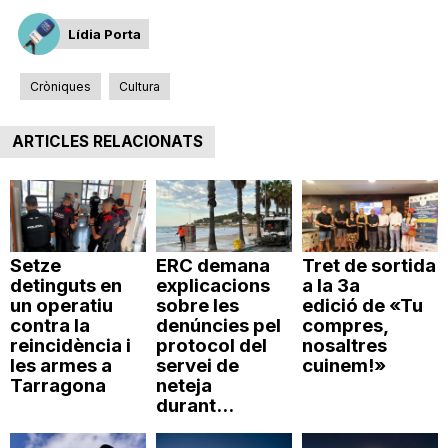
n
Lídia Porta
a
Cròniques
Cultura
ARTICLES RELACIONATS
Setze
ERC demana
Tret de sortida
detinguts en
explicacions
a la 3a
un operatiu
sobre les
edició de «Tu
contra la
denúncies pel
compres,
reincidència i
protocol del
nosaltres
les armes a
servei de
cuinem!»
Tarragona
neteja
durant...