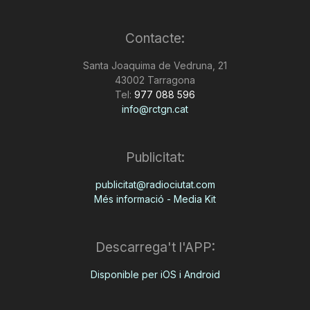
Contacte:
Santa Joaquima de Vedruna, 21
43002 Tarragona
Tel:
977 088 596
info@rctgn.cat
Publicitat:
publicitat@radiociutat.com
Més informació - Media Kit
Descarrega't l'APP:
Disponible per iOS i Android