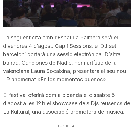
T
a
La següent cita amb l’Espai La Palmera serà el
r
divendres 4 d’agost. Capri Sessions, el DJ set
barceloní portarà una sessió electrònica. D’altra
banda, Canciones de Nadie, nom artístic de la
r
valenciana Laura Socaixina, presentarà el seu nou
LP anomenat «En los momentos buenos».
a
El festival oferirà com a cloenda el dissabte 5
g
d’agost a les 12 h el showcase dels Djs reusencs de
La Kultural, una associació promotora de música.
o
PUBLICITAT