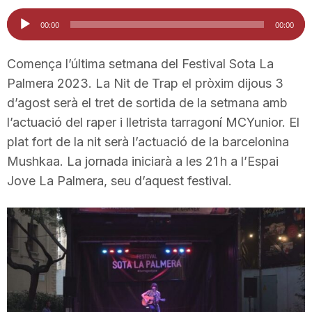
i
Reproductor
00:00
00:00
d'àudio
u
Comença l’última setmana del Festival Sota La
Palmera 2023. La Nit de Trap el pròxim dijous 3
d’agost serà el tret de sortida de la setmana amb
t
l’actuació del raper i lletrista tarragoní MCYunior. El
plat fort de la nit serà l’actuació de la barcelonina
a
Mushkaa. La jornada iniciarà a les 21 h a l’Espai
Jove La Palmera, seu d’aquest festival.
t
d
e