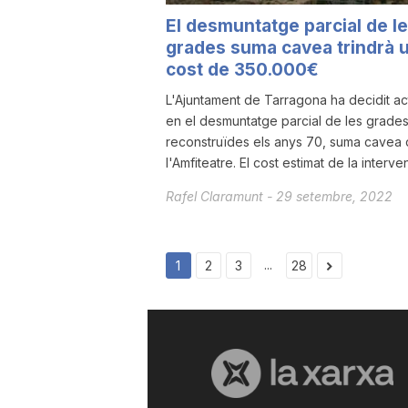
El desmuntatge parcial de l
grades suma cavea trindrà 
cost de 350.000€
L'Ajuntament de Tarragona ha decidit ac
en el desmuntatge parcial de les grade
reconstruïdes els anys 70, suma cavea
l'Amfiteatre. El cost estimat de la interven
Rafel Claramunt
-
29 setembre, 2022
...
1
2
3
28