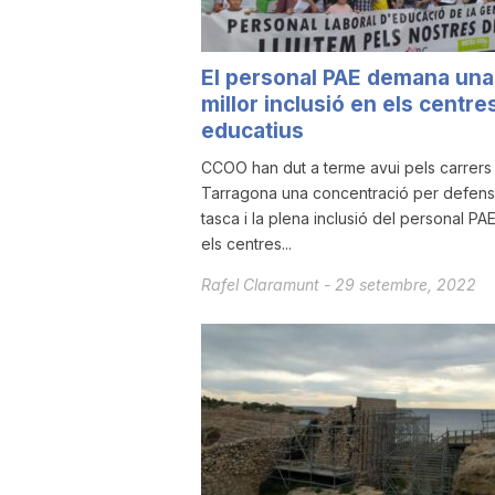
a
El personal PAE demana una
millor inclusió en els centre
educatius
CCOO han dut a terme avui pels carrers
Tarragona una concentració per defensa
tasca i la plena inclusió del personal PA
els centres...
Rafel Claramunt
-
29 setembre, 2022