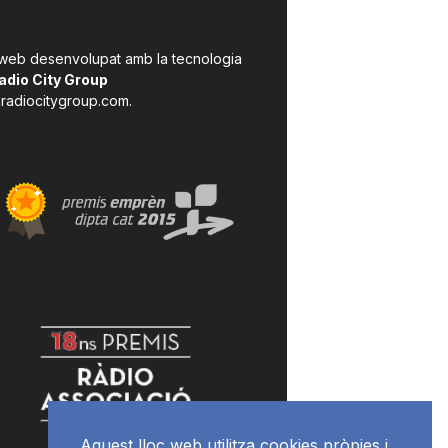
 web desenvolupat amb la tecnologia
adio City Group
radiocitygroup.com
.
Aquest lloc web utilitza cookies pròpies i