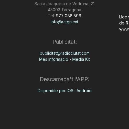
Santa Joaquima de Vedruna, 21
43002 Tarragona
Tel:
977 088 596
Lloc
info@rctgn.cat
de
R
www.
Publicitat:
publicitat@radiociutat.com
Més informació - Media Kit
Descarrega't l'APP:
Disponible per iOS i Android