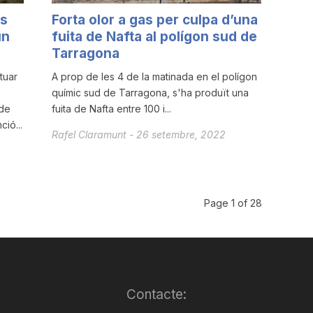
es
Forta olor a gas per culpa d’una
un
fuita de Nafta al polígon sud de
Tarragona
tuar
A prop de les 4 de la matinada en el polígon
s
químic sud de Tarragona, s'ha produït una
 de
fuita de Nafta entre 100 i...
ció...
Rafel Claramunt
-
26 setembre, 2022
Page 1 of 28
Contacte: