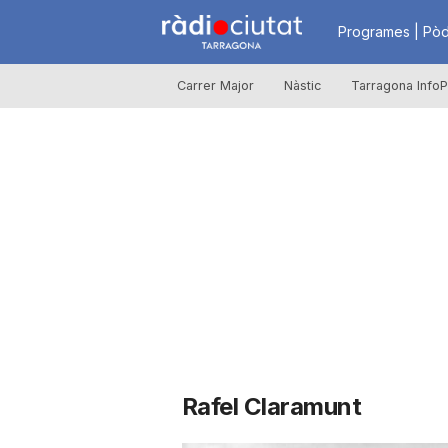
R
Programes | Pòd
Carrer Major
Nàstic
Tarragona InfoP
à
d
i
o
C
Rafel Claramunt
i