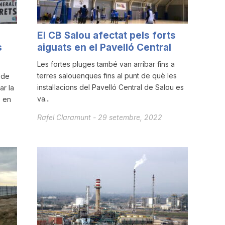
El CB Salou afectat pels forts
s
aiguats en el Pavelló Central
Les fortes pluges també van arribar fins a
terres salouenques fins al punt de què les
 de
instal·lacions del Pavelló Central de Salou es
r la
va...
E en
Rafel Claramunt
-
29 setembre, 2022