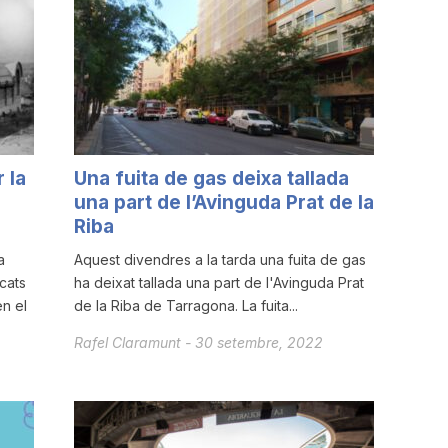
 la
Una fuita de gas deixa tallada
una part de l’Avinguda Prat de la
Riba
a
Aquest divendres a la tarda una fuita de gas
cats
ha deixat tallada una part de l'Avinguda Prat
en el
de la Riba de Tarragona. La fuita...
Rafel Claramunt
-
30 setembre, 2022