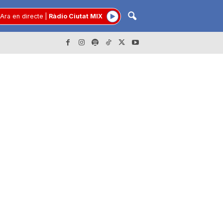
Ara en directe
|
Ràdio Ciutat MIX