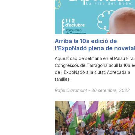
a
r
Arriba la 10a edició de
l’ExpoNadó plena de noveta
r
Aquest cap de setmana en el Palau Firal 
Congressos de Tarragona acull la 10a e
a
de l'ExpoNadó a la ciutat. Adreçada a
famílies...
g
Rafel Claramunt
-
30 setembre, 2022
o
n