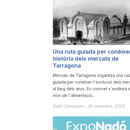
u
t
a
Una ruta guiada per conèixer
història dels mercats de
t
Tarragona
Mercats de Tarragona organitza una rut
guiada per conèixer l'evolució dels mer
d
al llarg dels anys. En concret s'endinsa 
món de l'alimentació...
e
Rafel Claramunt
-
30 setembre, 2022
T