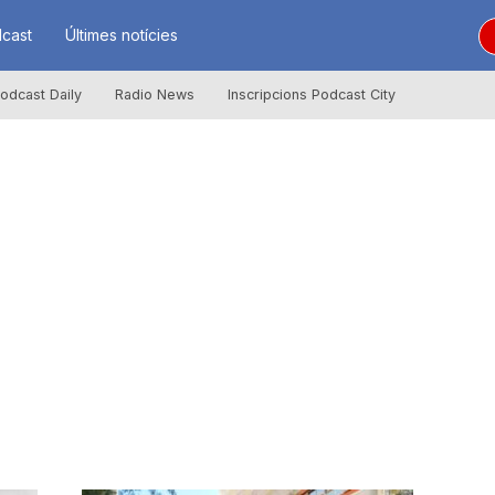
cast
Últimes notícies
odcast Daily
Radio News
Inscripcions Podcast City