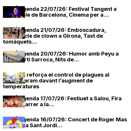
OxV | Agenda 22/07/26: Festival Tangent a
l’Eixample de Barcelona, Cinema per a...
OxV | Agenda 21/07/26: Emboscadura,
espectacle de clown a Girona, Tast de
tomàquets...
OxV | Agenda 20/07/26: Humor amb Peyu a
Sant Martí Sarroca, Nits de...
EMATSA reforça el control de plagues al
clavegueram davant l’augment de
temperatures
OxV | Agenda 17/07/26: Festiuet a Salou, Fira
Circ al Carrer a la...
OxV | Agenda 16/07/26: Concert de Roger Mas
i La Cobla Sant Jordi...