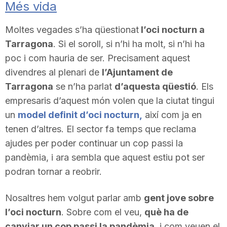
Més vida
Moltes vegades s’ha qüestionat
l’oci nocturn a
Tarragona
. Si el soroll, si n’hi ha molt, si n’hi ha
poc i com hauria de ser. Precisament aquest
divendres al plenari de
l’Ajuntament de
Tarragona
se n’ha parlat
d’aquesta qüestió
. Els
empresaris d’aquest món volen que la ciutat tingui
un
model definit d’oci nocturn,
així com ja en
tenen d’altres. El sector fa temps que reclama
ajudes per poder continuar un cop passi la
pandèmia, i ara sembla que aquest estiu pot ser
podran tornar a reobrir.
Nosaltres hem volgut parlar amb
gent jove sobre
l’oci nocturn
. Sobre com el veu,
què ha de
canviar un cop passi la pandèmia
, i com veuen el