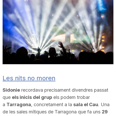
T
a
r
r
a
Les nits no moren
g
Sidonie
recordava precisament divendres passat
que
els inicis del grup
els podem trobar
a
Tarragona
, concretament a la
sala el Cau
. Una
o
de les sales mítiques de Tarragona que fa uns
29