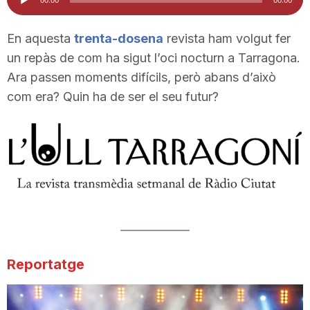
d'àudio
i
En aquesta
trenta-dosena
revista ham volgut fer
un repàs de com ha sigut l’oci nocturn a Tarragona.
u
Ara passen moments difícils, però abans d’això
com era? Quin ha de ser el seu futur?
t
a
t
d
Reportatge
e