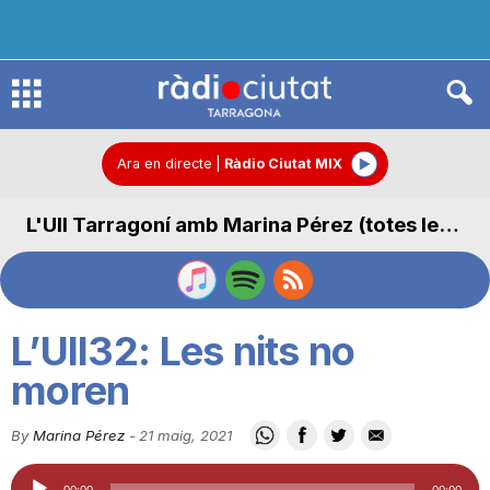
R
à
Ara en directe
|
Ràdio Ciutat MIX
L'Ull Tarragoní amb Marina Pérez (totes les seccions)
d
i
L’Ull32: Les nits no
o
moren
By
Marina Pérez
-
21 maig, 2021
C
Reproductor
00:00
00:00