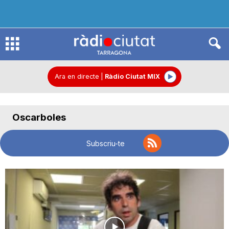
R
à
Ara en directe
|
Ràdio Ciutat MIX
d
Oscarboles
i
Subscriu-te
o
C