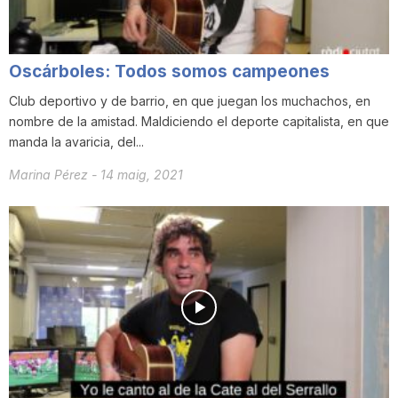
n
Oscárboles: Todos somos campeones
a
Club deportivo y de barrio, en que juegan los muchachos, en
nombre de la amistad. Maldiciendo el deporte capitalista, en que
manda la avaricia, del...
Marina Pérez
-
14 maig, 2021