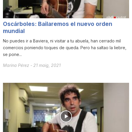
T
Oscárboles: Bailaremos el nuevo orden
a
mundial
No puedes ir a Baviera, ni visitar a tu abuela, han cerrado mil
r
comercios poniendo toques de queda. Pero ha saltao la liebre,
se pone...
r
Marina Pérez
-
21 maig, 2021
a
g
o