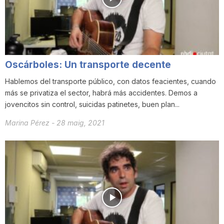
i
u
Oscárboles: Un transporte decente
t
Hablemos del transporte público, con datos feacientes, cuando
más se privatiza el sector, habrá más accidentes. Demos a
jovencitos sin control, suicidas patinetes, buen plan...
a
Marina Pérez
-
28 maig, 2021
t
d
e