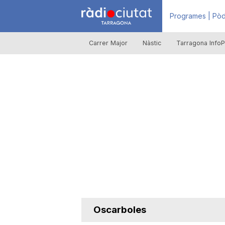
R
Programes | Pòd
Carrer Major
Nàstic
Tarragona InfoP
à
d
i
o
C
Oscarboles
i