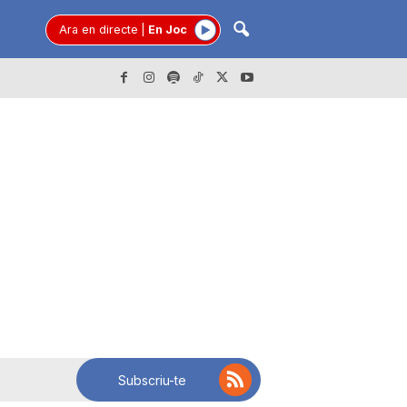
Ara en directe
|
En Joc
Subscriu-te