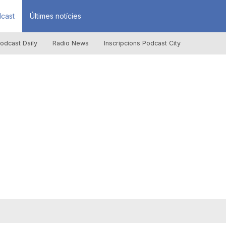
cast
Últimes notícies
odcast Daily
Radio News
Inscripcions Podcast City