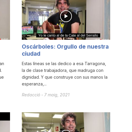
Oscárboles: Orgullo de nuestra
ciudad
an
Estas líneas se las dedico a esa Tarragona,
.
la de clase trabajadora, que madruga con
ue
dignidad. Y que construye con sus manos la
esperanza,...
Redacció
-
7 maig, 2021