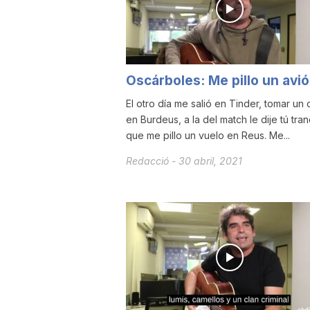
a
Oscárboles: Me pillo un avi
El otro día me salió en Tinder, tomar un 
en Burdeus, a la del match le dije tú tran
que me pillo un vuelo en Reus. Me...
Redacció
-
30 abril, 2021