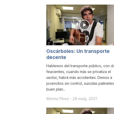
u
t
a
Oscárboles: Un transporte
decente
t
Hablemos del transporte público, con d
feacientes, cuando más se privatiza el
d
sector, habrá más accidentes. Demos a
jovencitos sin control, suicidas patinetes
buen plan...
e
Marina Pérez
-
28 maig, 2021
T