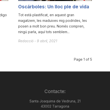
Oscárboles: Un lloc ple de vida
 digo
Tot està plastificat, en aquest gran
magatzem, les maduixes mig podrides, les
posen a molt bon preu. Només compren,
ningú parla, aquí tots semblem...
Redacció
-
9 abril, 2021
Page 1 of 5
Contacte:
Santa Joaquima de Vedruna, 21
43002 Tarragona