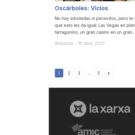
Oscárboles: Vicios
No hay arboledas ni pececitos, pero te
que esto les da igual. Las Vegas en plan
tarragonino, un gran casino en un gran...
Redacció
-
16 abril, 2021
...
1
2
3
5