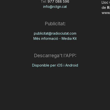
Tel:
977 088 596
Lloc
info@rctgn.cat
de
R
www.
Publicitat:
publicitat@radiociutat.com
Més informació - Media Kit
Descarrega't l'APP:
Disponible per iOS i Android