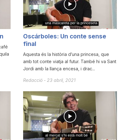
ón
Oscárboles: Un conte sense
final
café
quila
Aquesta és la història d’una princesa, que
amb tot conte viatja al futur. També hi va Sant
Jordi amb la llança encesa, i drac...
Redacció
-
23 abril, 2021