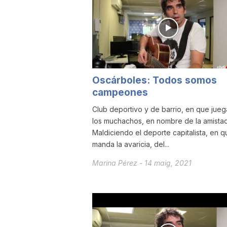
a
r
Oscárboles: Todos somos
r
campeones
Club deportivo y de barrio, en que jueg
a
los muchachos, en nombre de la amistad
Maldiciendo el deporte capitalista, en q
manda la avaricia, del...
g
Marina Pérez
-
14 maig, 2021
o
n