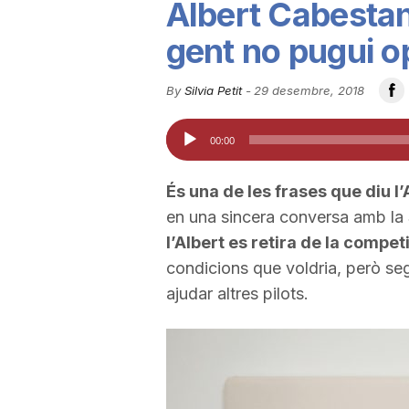
Albert Cabestan
u
gent no pugui o
t
By
Silvia Petit
-
29 desembre, 2018
Reproductor
00:00
a
d'àudio
És una de les frases que diu l
t
en una sincera conversa amb la S
l’Albert es retira de la compet
d
condicions que voldria, però seg
ajudar altres pilots.
e
T