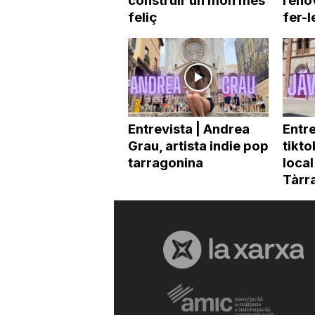
construir un món més
renov
feliç
fer-l
Entrevista | Andrea
Entre
Grau, artista indie pop
tikto
tarragonina
local
Tàrra