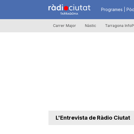
R
Programes | Pòd
Carrer Major
Nàstic
Tarragona InfoP
à
d
i
o
C
L'Entrevista de Ràdio Ciutat
i