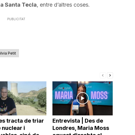
da Santa Tecla
, entre d’altres coses.
PUBLICITAT
lvia Petit
s tracta de triar
Entrevista | Des de
 nuclear i
Londres, Maria Moss