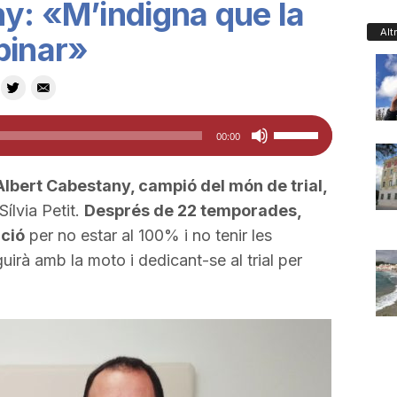
y: «M’indigna que la
Alt
pinar»
Feu
00:00
servir
les
’Albert Cabestany, campió del món de trial,
tecles
ílvia Petit.
Després de 22 temporades,
de
ició
per no estar al 100% i no tenir les
fletxa
uirà amb la moto i dedicant-se al trial per
cap
amunt/cap
avall
per
a