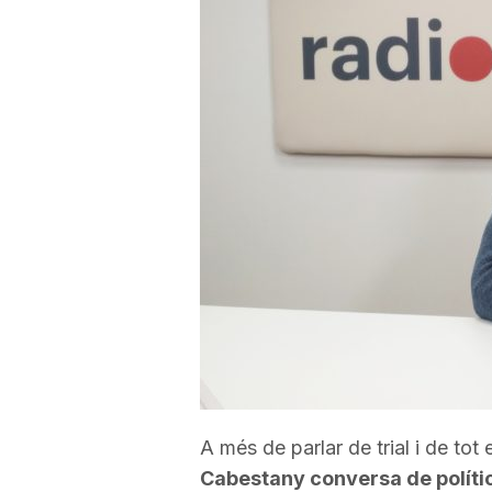
a
r
r
a
g
o
A més de parlar de trial i de tot
n
Cabestany conversa de política