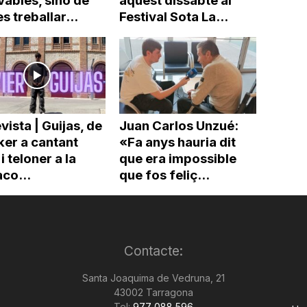
ables, sinó de
aquest dissabte al
es treballar...
Festival Sota La...
vista | Guijas, de
Juan Carlos Unzué:
ker a cantant
«Fa anys hauria dit
 i teloner a la
que era impossible
co...
que fos feliç...
Contacte:
Santa Joaquima de Vedruna, 21
43002 Tarragona
Tel:
977 088 596