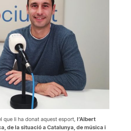
incrementar
o
disminuir
el
volum.
 el que li ha donat aquest esport,
l’Albert
, de la situació a Catalunya, de música i