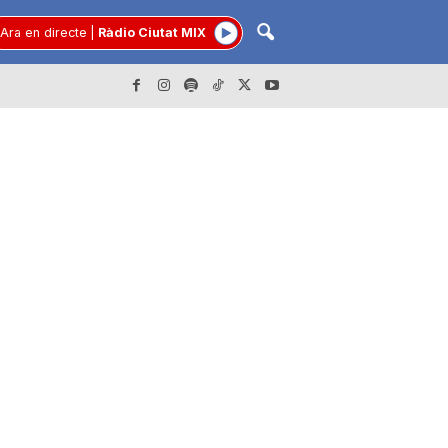
Ara en directe
|
Ràdio Ciutat MIX