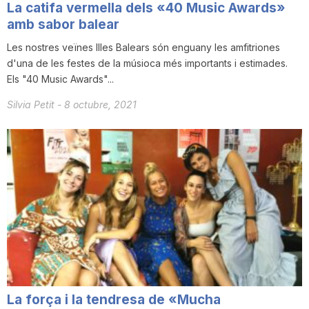
La catifa vermella dels «40 Music Awards»
amb sabor balear
Les nostres veïnes Illes Balears són enguany les amfitriones
d'una de les festes de la músioca més importants i estimades.
Els "40 Music Awards"...
Silvia Petit
-
8 octubre, 2021
La força i la tendresa de «Mucha