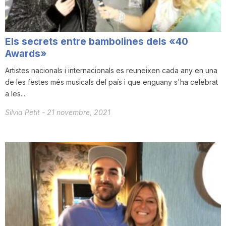
T
Els secrets entre bambolines dels «40
a
Awards»
Artistes nacionals i internacionals es reuneixen cada any en una
r
de les festes més musicals del país i que enguany s'ha celebrat
a les...
r
Silvia Petit
-
21 novembre, 2021
a
g
o