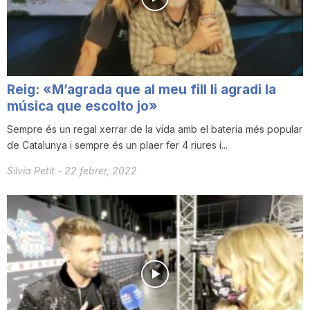
i
u
Reig: «M’agrada que al meu fill li agradi la
t
música que escolto jo»
Sempre és un regal xerrar de la vida amb el bateria més popular
de Catalunya i sempre és un plaer fer 4 riures i...
a
Silvia Petit
-
22 febrer, 2022
t
d
e