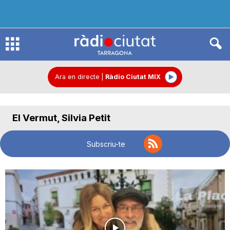
R
à
Ara en directe
|
Ràdio Ciutat MIX
d
El Vermut, Silvia Petit
i
Subscriu-te
o
C