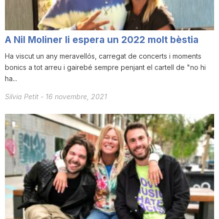
n
A Nil Moliner li espera un 2022 molt bèstia
a
Ha viscut un any meravellós, carregat de concerts i moments
bonics a tot arreu i gairebé sempre penjant el cartell de "no hi
ha...
Silvia Petit
-
16 novembre, 2021