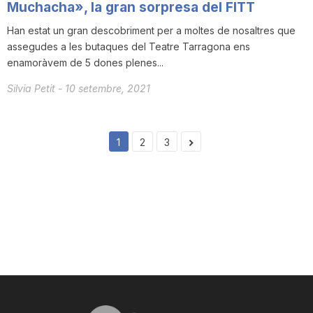
Muchacha», la gran sorpresa del FITT
Han estat un gran descobriment per a moltes de nosaltres que
assegudes a les butaques del Teatre Tarragona ens
enamoràvem de 5 dones plenes...
Silvia Petit
-
10 setembre, 2021
1
2
3