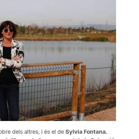
incrementar
o
disminuir
el
volum.
re dels altres, i és el de
Sylvia Fontana.