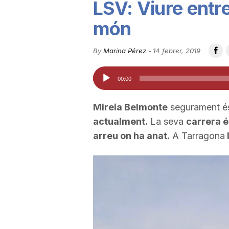
LSV: Viure entre
u
món
t
By
Marina Pérez
-
14 febrer, 2019
Reproductor
00:00
a
d'àudio
Mireia Belmonte
segurament és
t
actualment.
La seva
carrera é
arreu on ha anat.
A Tarragona
d
e
T