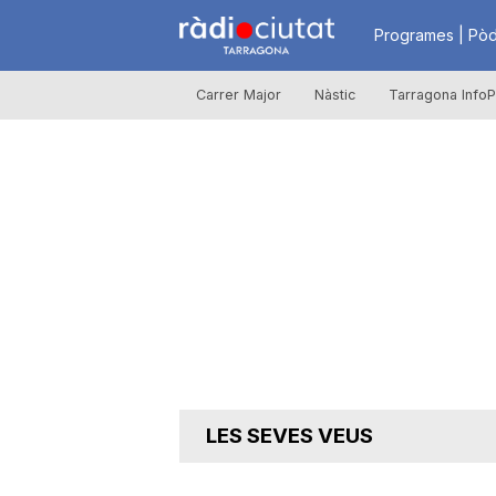
R
Programes | Pòd
Carrer Major
Nàstic
Tarragona InfoP
à
d
i
o
C
LES SEVES VEUS
i