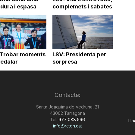
dura i espasa
complemets i sabates
 Trobar moments
LSV: Presidenta per
pedalar
sorpresa
Contacte:
Santa Joaquima de Vedruna, 21
43002 Tarragona
Tel:
977 088 596
Llo
info@rctgn.cat