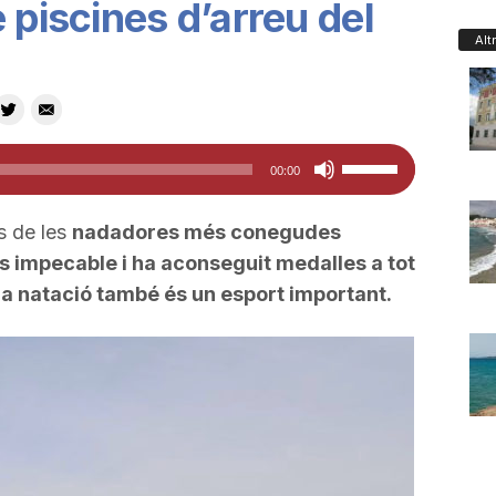
 piscines d’arreu del
Alt
Feu
00:00
servir
les
 de les
nadadores més conegudes
tecles
s impecable i ha aconseguit medalles a tot
de
la natació també és un esport important.
fletxa
cap
amunt/cap
avall
per
a