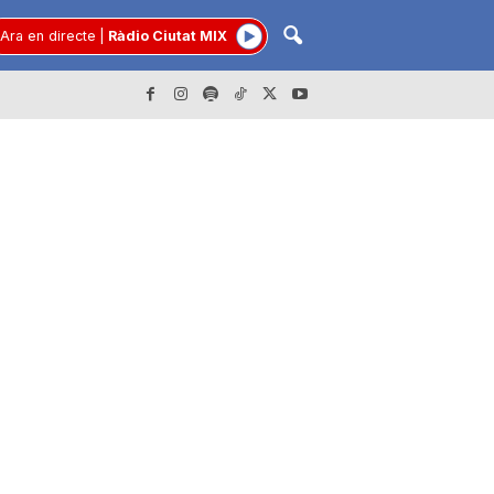
Ara en directe
|
Ràdio Ciutat MIX