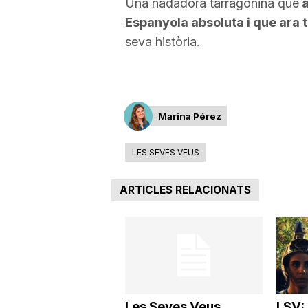
Una nadadora tarragonina que
a
Espanyola absoluta i que ara t
a
seva història.
Marina Pérez
LES SEVES VEUS
ARTICLES RELACIONATS
Les Seves Veus
LSV: