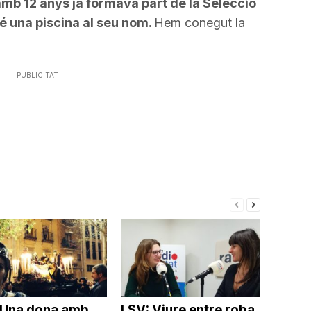
mb 12 anys ja formava part de la Selecció
é una piscina al seu nom.
Hem conegut la
PUBLICITAT
 Una dona amb
LSV: Viure entre roba,