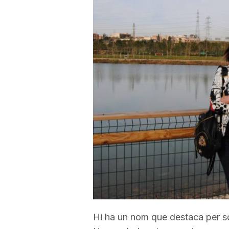
a
r
r
a
g
o
n
Hi ha un nom que destaca per sob