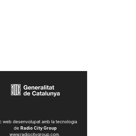
c web desenvolupat amb la tecnologia
de
Radio City Group
www.radiocitygroup.com
.