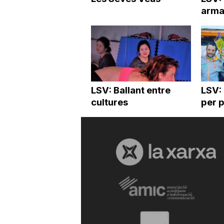
arma
LSV: Ballant entre
LSV:
cultures
per 