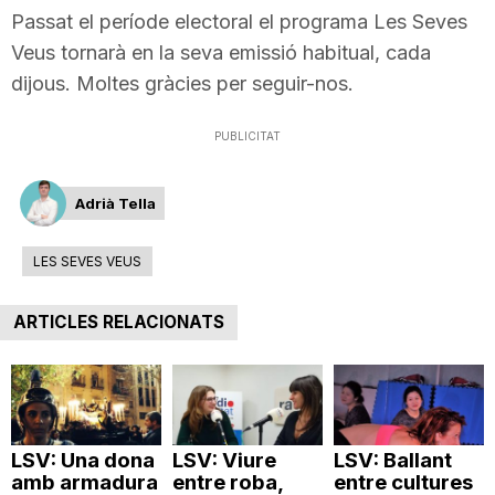
Passat el període electoral el programa Les Seves
i
Veus tornarà en la seva emissió habitual, cada
dijous. Moltes gràcies per seguir-nos.
u
PUBLICITAT
t
Adrià Tella
a
LES SEVES VEUS
t
ARTICLES RELACIONATS
d
e
LSV: Una dona
LSV: Viure
LSV: Ballant
amb armadura
entre roba,
entre cultures