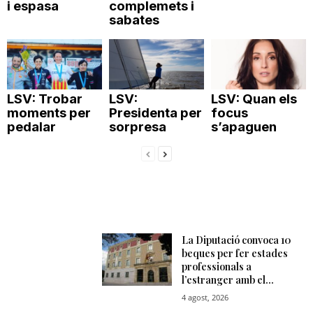
i espasa
complemets i
T
sabates
a
LSV: Trobar
LSV:
LSV: Quan els
r
moments per
Presidenta per
focus
pedalar
sorpresa
s’apaguen
r
a
g
o