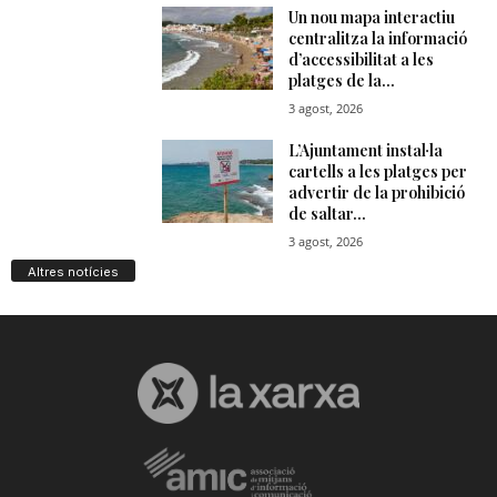
n
a
Altres notícies