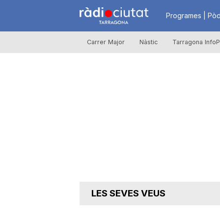
R
Programes | Pòd
Carrer Major
Nàstic
Tarragona InfoP
à
d
i
o
C
LES SEVES VEUS
i