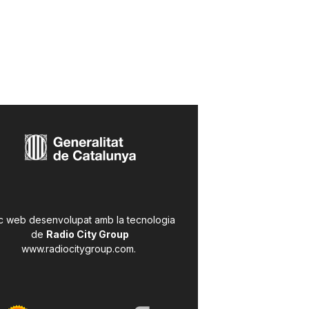
c web desenvolupat amb la tecnologia
de
Radio City Group
www.radiocitygroup.com
.