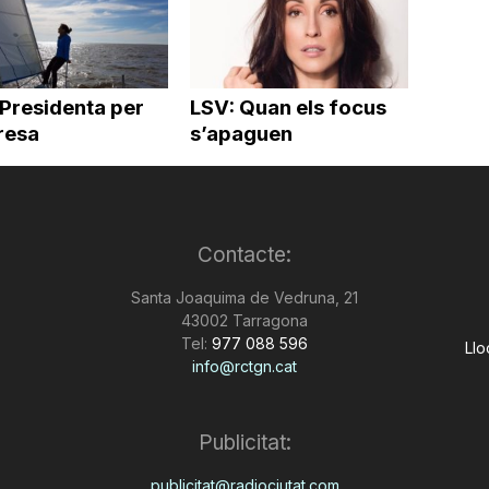
 Presidenta per
LSV: Quan els focus
resa
s’apaguen
Contacte:
Santa Joaquima de Vedruna, 21
43002 Tarragona
Tel:
977 088 596
Llo
info@rctgn.cat
Publicitat:
publicitat@radiociutat.com