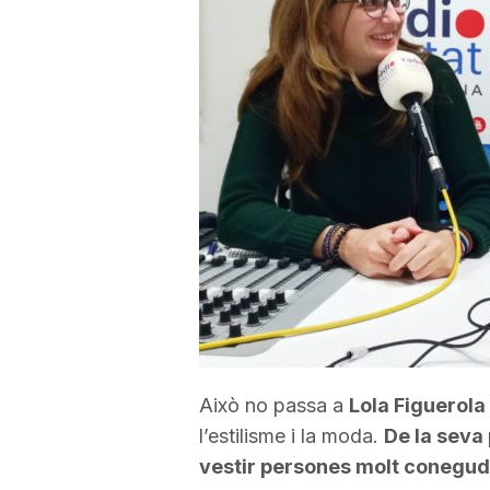
a
r
r
a
g
o
Això no passa a
Lola Figuerola
l’estilisme i la moda.
De la seva 
n
vestir persones molt conegud