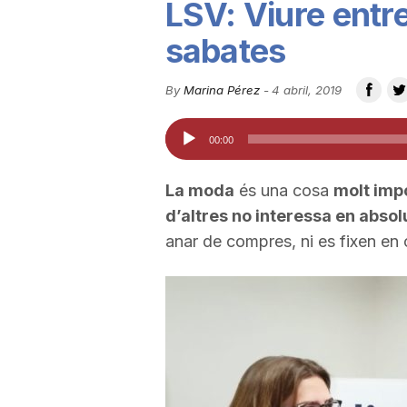
LSV: Viure entr
u
sabates
t
By
Marina Pérez
-
4 abril, 2019
Reproductor
00:00
a
d'àudio
La moda
és una cosa
molt imp
t
d’altres no interessa en absol
anar de compres, ni es fixen en 
d
e
T