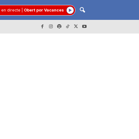
 en directe
|
Obert por Vacances