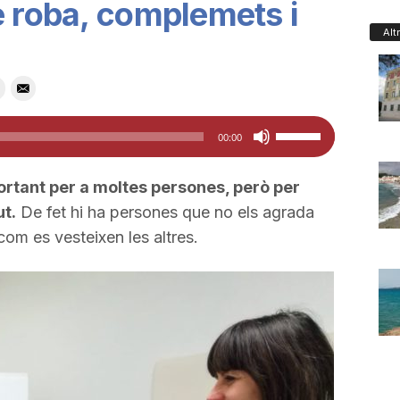
e roba, complemets i
Alt
Feu
00:00
servir
les
ortant per a moltes persones, però per
tecles
ut.
De fet hi ha persones que no els agrada
de
com es vesteixen les altres.
fletxa
cap
amunt/cap
avall
per
a