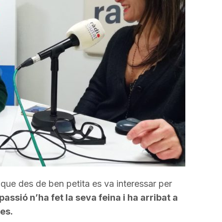
incrementar
o
disminuir
el
volum.
que des de ben petita es va interessar per
passió n’ha fet la seva feina i ha arribat a
es.