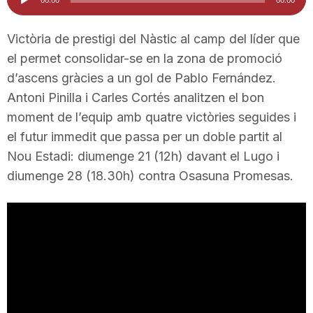
d'àudio
i
Victòria de prestigi del Nàstic al camp del líder que
el permet consolidar-se en la zona de promoció
u
d’ascens gràcies a un gol de Pablo Fernández.
Antoni Pinilla i Carles Cortés analitzen el bon
t
moment de l’equip amb quatre victòries seguides i
el futur immedit que passa per un doble partit al
a
Nou Estadi: diumenge 21 (12h) davant el Lugo i
diumenge 28 (18.30h) contra Osasuna Promesas.
t
d
e