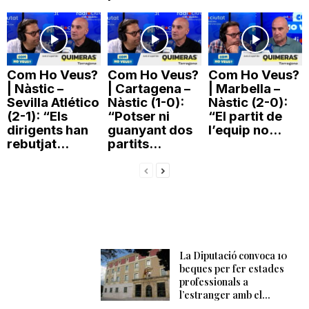
Com Ho Veus?
Com Ho Veus?
Com Ho Veus?
| Nàstic –
| Cartagena –
| Marbella –
Sevilla Atlético
Nàstic (1-0):
Nàstic (2-0):
(2-1): “Els
“Potser ni
“El partit de
dirigents han
guanyant dos
l’equip no...
rebutjat...
partits...