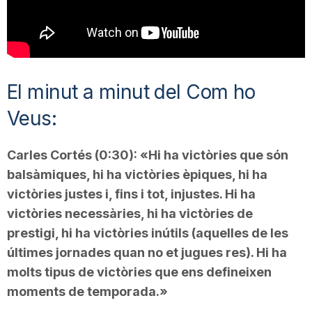
T
a
El minut a minut del Com ho
r
Veus:
r
Carles Cortés (0:30): «Hi ha victòries que són
balsàmiques, hi ha victòries èpiques, hi ha
victòries justes i, fins i tot, injustes. Hi ha
a
victòries necessàries, hi ha victòries de
prestigi, hi ha victòries inútils (aquelles de les
g
últimes jornades quan no et jugues res). Hi ha
molts tipus de victòries que ens defineixen
o
moments de temporada.»