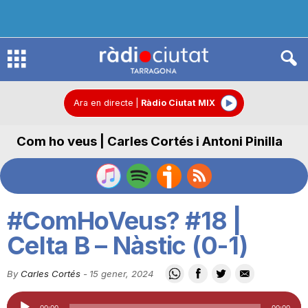
R
à
Ara en directe
|
Ràdio Ciutat MIX
Com ho veus | Carles Cortés i Antoni Pinilla
d
i
#ComHoVeus? #18 |
o
Celta B – Nàstic (0-1)
By
Carles Cortés
-
15 gener, 2024
C
Reproductor
00:00
00:00