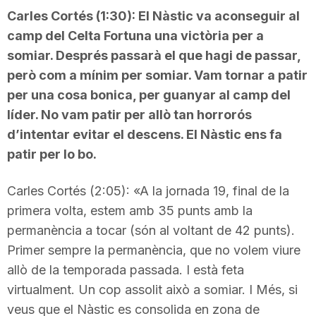
Carles Cortés (1:30): El Nàstic va aconseguir al
n
camp del Celta Fortuna una victòria per a
somiar. Després passarà el que hagi de passar,
a
però com a mínim per somiar. Vam tornar a patir
per una cosa bonica, per guanyar al camp del
líder. No vam patir per allò tan horrorós
d’intentar evitar el descens. El Nàstic ens fa
patir per lo bo.
Carles Cortés (2:05): «A la jornada 19, final de la
primera volta, estem amb 35 punts amb la
permanència a tocar (són al voltant de 42 punts).
Primer sempre la permanència, que no volem viure
allò de la temporada passada. I està feta
virtualment. Un cop assolit això a somiar. I Més, si
veus que el Nàstic es consolida en zona de