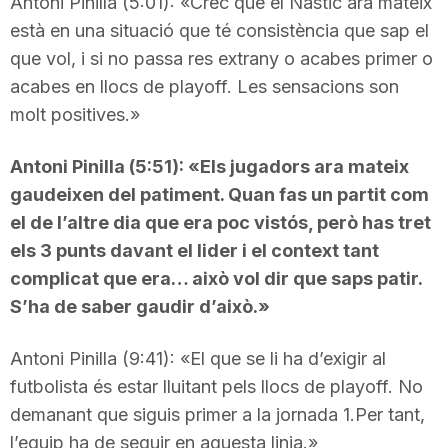
Antoni Pinilla (5:01): «Crec que el Nàstic ara mateix
està en una situació que té consistència que sap el
que vol, i si no passa res extrany o acabes primer o
acabes en llocs de playoff. Les sensacions son
molt positives.»
Antoni Pinilla (5:51): «Els jugadors ara mateix
gaudeixen del patiment. Quan fas un partit com
el de l’altre dia que era poc vistós, però has tret
els 3 punts davant el lider i el context tant
complicat que era… això vol dir que saps patir.
S’ha de saber gaudir d’això.»
Antoni Pinilla (9:41): «El que se li ha d’exigir al
futbolista és estar lluitant pels llocs de playoff. No
demanant que siguis primer a la jornada 1.Per tant,
l’equip ha de seguir en aquesta linia.»