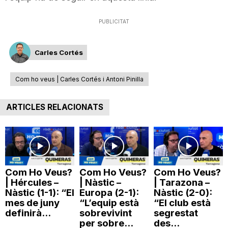
PUBLICITAT
Carles Cortés
Com ho veus | Carles Cortés i Antoni Pinilla
ARTICLES RELACIONATS
Com Ho Veus?
Com Ho Veus?
Com Ho Veus?
| Hércules –
| Nàstic –
| Tarazona –
Nàstic (1-1): “El
Europa (2-1):
Nàstic (2-0):
mes de juny
“L’equip està
“El club està
definirà...
sobrevivint
segrestat
per sobre...
des...