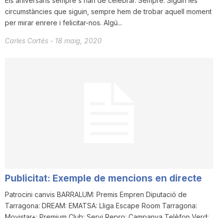
Els aniversaris sempre s’han de celebrar. Sempre. Siguin les
circumstàncies que siguin, sempre hem de trobar aquell moment
per mirar enrere i felicitar-nos. Algú...
Carles Cortés
-
18 maig, 2020
Publicitat: Exemple de mencions en directe
Patrocini canvis BARRALUM: Premis Empren Diputació de
Tarragona: DREAM: EMATSA: Lliga Escape Room Tarragona:
Movistar+: Premium Club: Servi Repro: Campanya Telèfon Verd: