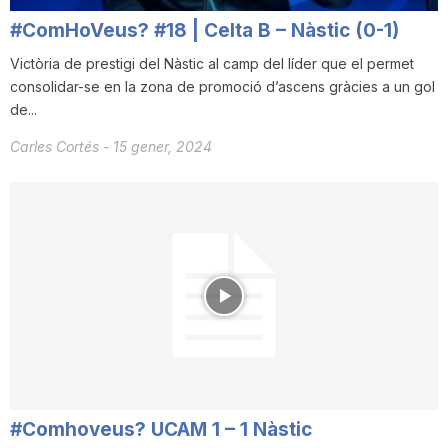
T
#ComHoVeus? #18 | Celta B – Nàstic (0-1)
Victòria de prestigi del Nàstic al camp del líder que el permet
a
consolidar-se en la zona de promoció d’ascens gràcies a un gol
de...
Carles Cortés
-
15 gener, 2024
r
r
a
g
o
#Comhoveus? UCAM 1 – 1 Nàstic