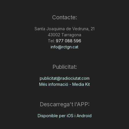
Contacte:
Santa Joaquima de Vedruna, 21
43002 Tarragona
Tel:
977 088 596
info@rctgn.cat
Publicitat:
publicitat@radiociutat.com
Més informació - Media Kit
Descarrega't l'APP:
Disponible per iOS i Android