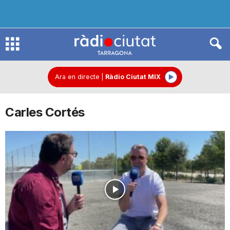
R
à
Ara en directe
|
Ràdio Ciutat MIX
Carles Cortés
d
i
o
C