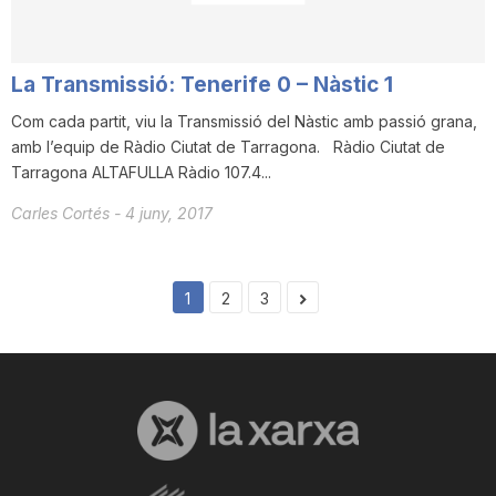
La Transmissió: Tenerife 0 – Nàstic 1
Com cada partit, viu la Transmissió del Nàstic amb passió grana,
amb l’equip de Ràdio Ciutat de Tarragona. Ràdio Ciutat de
Tarragona ALTAFULLA Ràdio 107.4...
Carles Cortés
-
4 juny, 2017
1
2
3