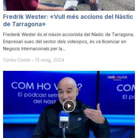
i
Fredrik Wester: «Vull més accions del Nàstic
de Tarragona»
u
Frederik Wester és el màxim accionista del Nàstic de Tarragona.
Empresari suec del sector dels videojocs, es va llicenciar en
t
Negocis Internacionals per la...
Carles Cortés
-
13 maig, 2024
a
t
d
e