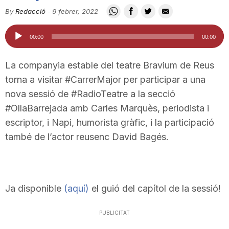
i
By
Redacció
-
9 febrer, 2022
Reproductor
00:00
00:00
u
d'àudio
La companyia estable del teatre Bravium de Reus
t
torna a visitar #CarrerMajor per participar a una
nova sessió de #RadioTeatre a la secció
#OllaBarrejada amb Carles Marquès, periodista i
a
escriptor, i Napi, humorista gràfic, i la participació
també de l’actor reusenc David Bagés.
t
d
Ja disponible
(aquí)
el guió del capítol de la sessió!
e
PUBLICITAT