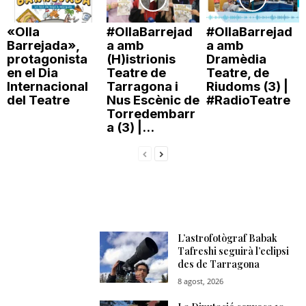
n
«Olla
#OllaBarrejad
#OllaBarrejad
Barrejada»,
a amb
a amb
protagonista
(H)istrionis
Dramèdia
a
en el Dia
Teatre de
Teatre, de
Internacional
Tarragona i
Riudoms (3) |
del Teatre
Nus Escènic de
#RadioTeatre
Torredembarr
a (3) |...