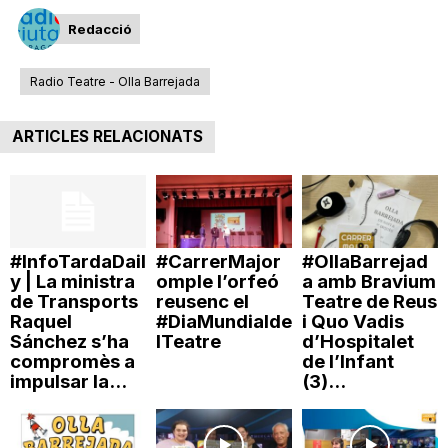
T
Redacció
Radio Teatre - Olla Barrejada
a
ARTICLES RELACIONATS
r
r
#InfoTardaDail
#CarrerMajor
#OllaBarrejad
a
y | La ministra
omple l’orfeó
a amb Bravium
de Transports
reusenc el
Teatre de Reus
Raquel
#DiaMundialde
i Quo Vadis
Sánchez s’ha
lTeatre
d’Hospitalet
g
compromès a
de l’Infant
impulsar la...
(3)...
o