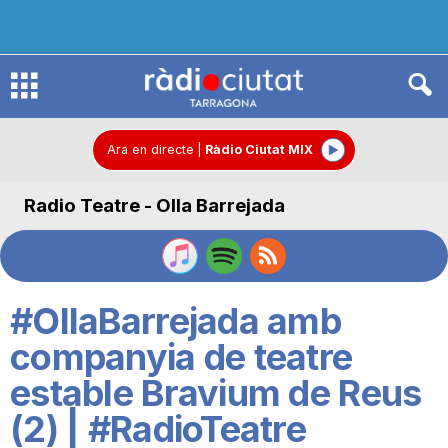
R
à
Ara en directe
|
Ràdio Ciutat MIX
Radio Teatre - Olla Barrejada
d
i
#OllaBarrejada amb
o
companyia de teatre
estable Bravium de Reus
C
(2) | #RadioTeatre