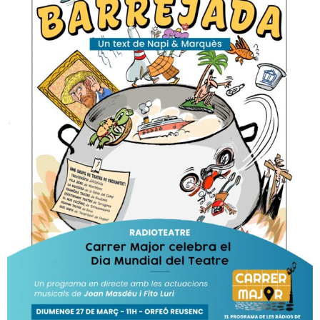
T
a
r
r
a
g
o