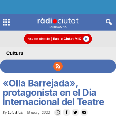
R
à
Ara en directe
|
Ràdio Ciutat MIX
Cultura
d
i
«Olla Barrejada»,
o
protagonista en el Dia
Internacional del Teatre
C
By
Luis Blain
-
18 març, 2022