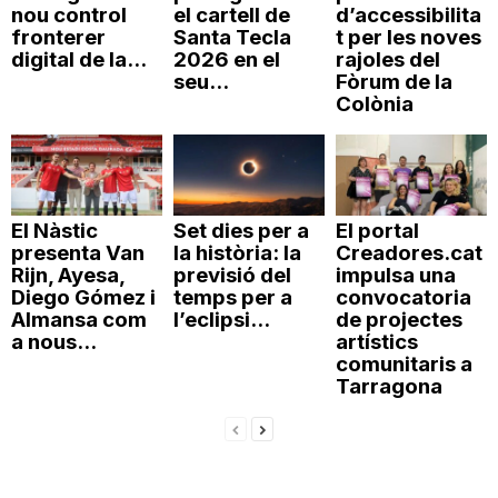
nou control
el cartell de
d’accessibilita
fronterer
Santa Tecla
t per les noves
digital de la...
2026 en el
rajoles del
seu...
Fòrum de la
Colònia
El Nàstic
Set dies per a
El portal
presenta Van
la història: la
Creadores.cat
Rijn, Ayesa,
previsió del
impulsa una
Diego Gómez i
temps per a
convocatoria
Almansa com
l’eclipsi...
de projectes
a nous...
artístics
comunitaris a
Tarragona