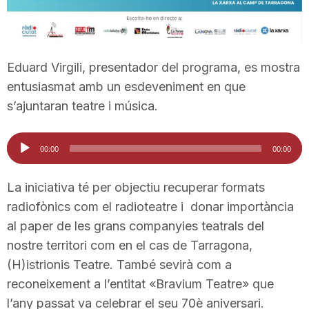
n
a
Eduard Virgili, presentador del programa, es mostra
entusiasmat amb un esdeveniment en que
s’ajuntaran teatre i música.
Reproductor
00:00
00:00
d'àudio
La iniciativa té per objectiu recuperar formats
radiofònics com el radioteatre i donar importància
al paper de les grans companyies teatrals del
nostre territori com en el cas de Tarragona,
(H)istrionis Teatre. També sevirà com a
reconeixement a l’entitat «Bravium Teatre» que
l’any passat va celebrar el seu 70è aniversari.