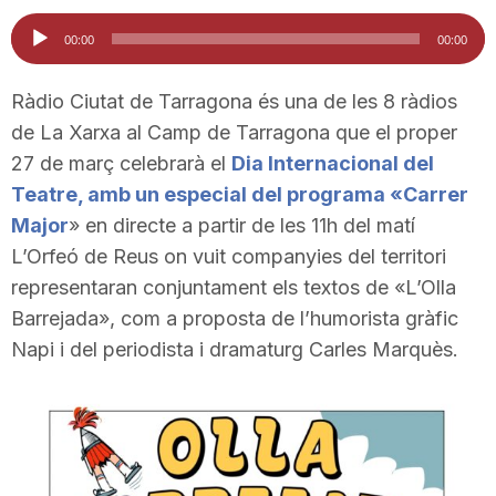
i
Reproductor
00:00
00:00
d'àudio
u
Ràdio Ciutat de Tarragona és una de les 8 ràdios
de La Xarxa al Camp de Tarragona que el proper
27 de març celebrarà el
Dia Internacional del
t
Teatre, amb un especial del programa «Carrer
Major
» en directe a partir de les 11h del matí
a
L’Orfeó de Reus on vuit companyies del territori
representaran conjuntament els textos de «L’Olla
t
Barrejada», com a proposta de l’humorista gràfic
Napi i del periodista i dramaturg Carles Marquès.
d
e