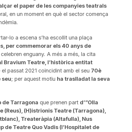
alçar el paper de les companyies teatrals
neral, en un moment en què el sector comença
andèmia.
rtar-lo a escena s’ha escollit una plaça
s, per commemorar els 40 anys de
 celebren enguany. A més a més, la cita
l Bravium Teatre, l’històrica entitat
e el passat 2021 coincidint amb el seu
70è
e seu
; per aquest motiu
ha traslladat la seva
p de Tarragona
que prenen part
d’”Olla
 (Reus), (H)istrionis Teatre (Tarragona),
blanc), Treateràpia (Altafulla), Nus
 de Teatre Quo Vadis (l’Hospitalet de