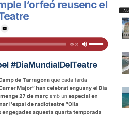
ple l’orfeó reusenc el
Alt
Teatre
Feu
00:00
servir
les
pel #DiaMundialDelTeatre
tecles
de
l Camp de Tarragona
que cada tarda
fletxa
arrer Major” han celebrat enguany el Dia
cap
umenge 27 de març
amb un
especial en
amunt/cap
nar l’espai de radioteatre “Olla
avall
tes engegades aquesta quarta temporada
per
a