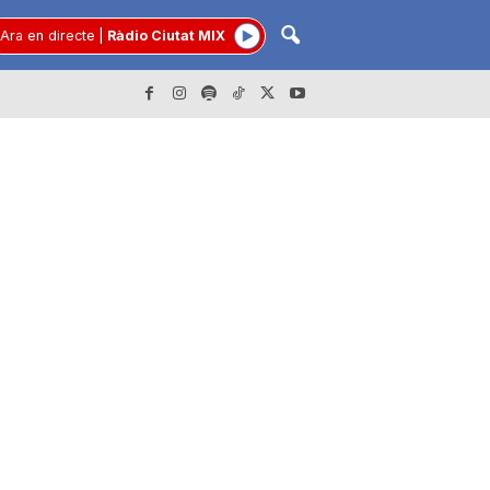
Ara en directe
|
Ràdio Ciutat MIX