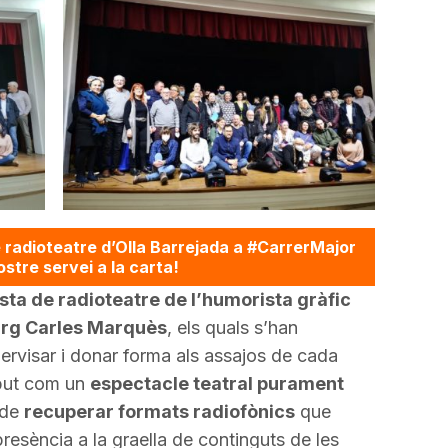
 radioteatre d’Olla Barrejada a #CarrerMajor
stre servei a la carta!
sta de radioteatre de l’humorista gràfic
turg Carles Marquès
, els quals s’han
rvisar i donar forma als assajos de cada
ebut com un
espectacle teatral purament
 de
recuperar formats radiofònics
que
esència a la graella de continguts de les