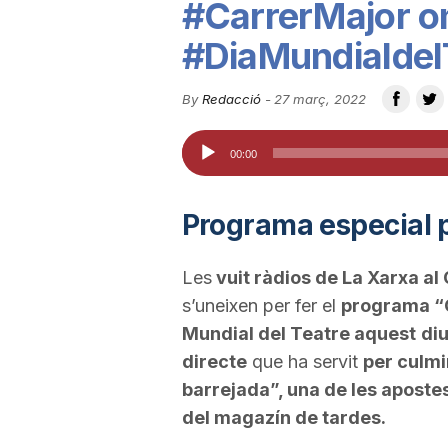
#CarrerMajor om
u
#DiaMundialdel
t
By
Redacció
-
27 març, 2022
Reproductor
00:00
a
d'àudio
Programa especial 
t
Les
vuit ràdios de La Xarxa a
d
s’uneixen per fer el
programa “C
Mundial del Teatre aquest
di
e
directe
que ha servit
per culmi
barrejada”, una de les apos
T
del magazín de tardes.