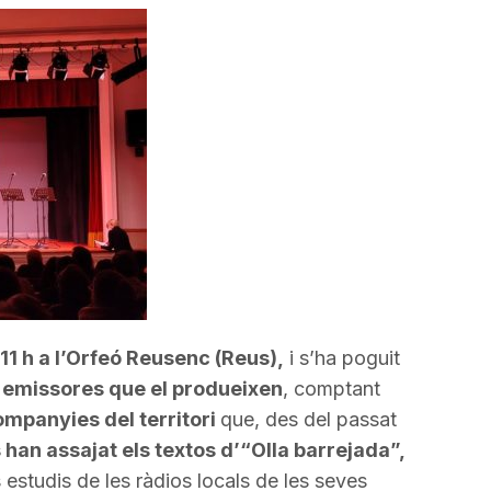
incrementar
o
disminuir
el
volum.
 11 h a l’Orfeó Reusenc (Reus),
i s’ha poguit
t emissores que el produeixen
, comptant
ompanyies del territori
que, des del passat
han assajat els textos d’“Olla barrejada”,
 estudis de les ràdios locals de les seves