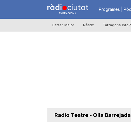
R
Programes | Pòd
Carrer Major
Nàstic
Tarragona InfoP
à
d
i
o
C
Radio Teatre - Olla Barrejada
i