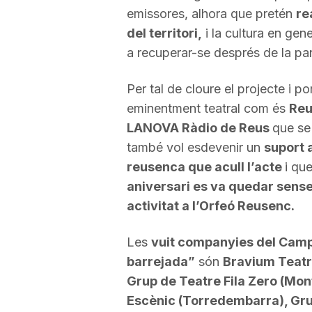
emissores, alhora que pretén
re
del territori,
i la cultura en ge
a recuperar-se després de la p
Per tal de cloure el projecte i po
eminentment teatral com és
Reu
LANOVA Ràdio de Reus
que se
també vol esdevenir un
suport a
reusenca que acull l’acte
i qu
aniversari es va quedar sens
activitat a l’Orfeó Reusenc.
Les
vuit companyies del Cam
barrejada”
són
Bravium Teatre
Grup de Teatre Fila Zero (Mont
Escènic (Torredembarra), Grup