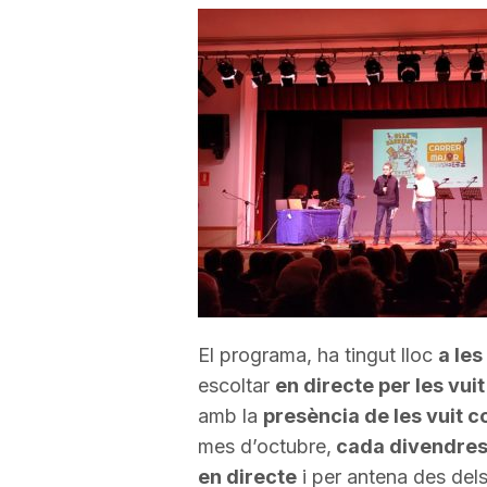
a
r
r
a
g
El programa, ha tingut lloc
a les
o
escoltar
en directe per les vui
amb la
presència de les vuit c
mes d’octubre,
cada divendres 
n
en directe
i per antena des dels