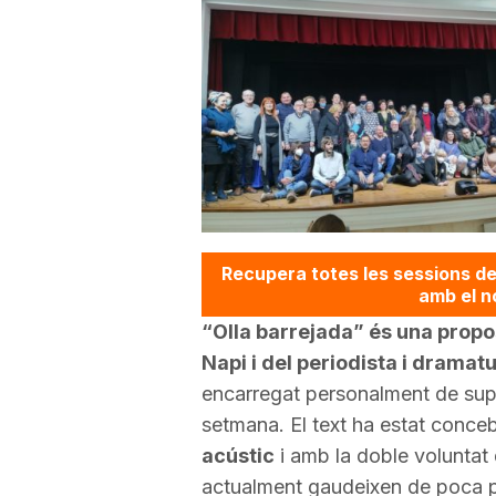
Recupera totes les sessions de
amb el no
“Olla barrejada” és una propo
Napi i del periodista i drama
encarregat personalment de supe
setmana. El text ha estat conc
acústic
i amb la doble voluntat
actualment gaudeixen de poca pr