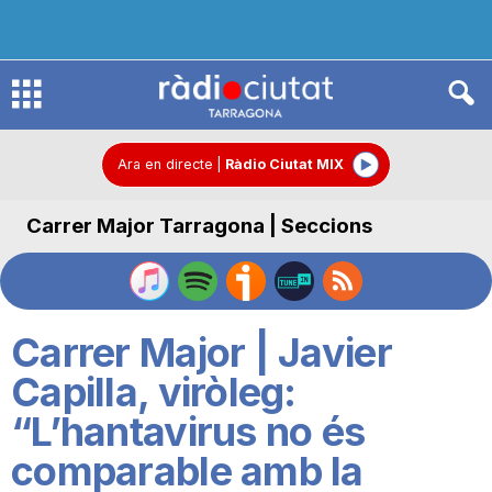
R
à
Ara en directe
|
Ràdio Ciutat MIX
Carrer Major Tarragona | Seccions
d
i
Carrer Major | Javier
o
Capilla, viròleg:
“L’hantavirus no és
C
comparable amb la