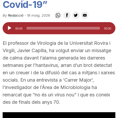
Covid-19”
i
By
Redacció
-
18 maig, 2026
u
Reproductor
00:00
00:00
d'àudio
t
El professor de Virologia de la Universitat Rovira i
Virgili, Javier Capilla, ha volgut enviar un missatge
a
de calma davant l’alarma generada les darreres
setmanes per l’hantavirus, arran d’un brot detectat
en un creuer i de la difusió del cas a mitjans i xarxes
t
socials. En una entrevista a ‘Carrer Major’,
l’investigador de l’Àrea de Microbiologia ha
d
remarcat que “no és un virus nou” i que es coneix
des de finals dels anys 70.
e