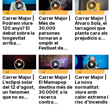
Carrer Major |
Carrer Major |
Carrer Major |
Podrem viure
Més de
Álvaro Solà, el
120 anys? El
30.000
tarragoní que
debat sobre la
persones
planta cara als
longevitat
tornaran a
prejudicis a...
arriba...
omplir el
Festiuet de...
Carrer Major |
Carrer Major |
Carrer Major |
L’eclipsi solar
El Mamapop
La nova
del 12 d’agost,
destina més de
normalitat:
un fenomen
30.000€ a la
viure amb
que no es...
recerca
calor extrema i
contra...
risc d’incendis