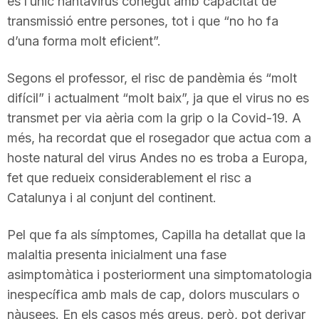
és l’únic hantavirus conegut amb capacitat de
n
transmissió entre persones, tot i que “no ho fa
d’una forma molt eficient”.
a
Segons el professor, el risc de pandèmia és “molt
difícil” i actualment “molt baix”, ja que el virus no es
transmet per via aèria com la grip o la Covid-19. A
més, ha recordat que el rosegador que actua com a
hoste natural del virus Andes no es troba a Europa,
fet que redueix considerablement el risc a
Catalunya i al conjunt del continent.
Pel que fa als símptomes, Capilla ha detallat que la
malaltia presenta inicialment una fase
asimptomàtica i posteriorment una simptomatologia
inespecífica amb mals de cap, dolors musculars o
nàusees. En els casos més greus, però, pot derivar