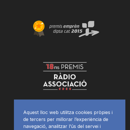
Aquest lloc web utilitza cookies pròpies i
de tercers per millorar l’experiència de
navegació, analitzar l’ús del servei i