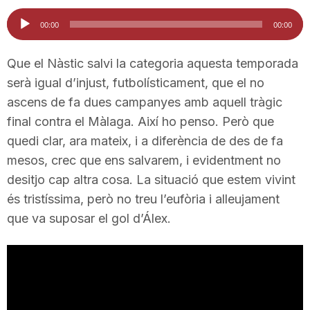
i
Reproductor
00:00
00:00
d'àudio
u
Que el Nàstic salvi la categoria aquesta temporada
serà igual d’injust, futbolísticament, que el no
ascens de fa dues campanyes amb aquell tràgic
t
final contra el Màlaga. Així ho penso. Però que
quedi clar, ara mateix, i a diferència de des de fa
a
mesos, crec que ens salvarem, i evidentment no
desitjo cap altra cosa. La situació que estem vivint
t
és tristíssima, però no treu l’eufòria i alleujament
que va suposar el gol d’Álex.
d
e