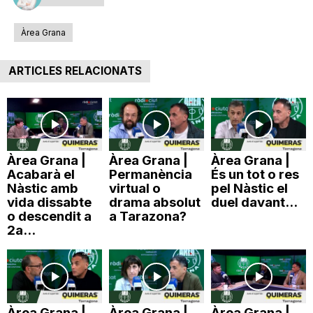
Àrea Grana
ARTICLES RELACIONATS
Àrea Grana |
Àrea Grana |
Àrea Grana |
Acabarà el
Permanència
És un tot o res
Nàstic amb
virtual o
pel Nàstic el
vida dissabte
drama absolut
duel davant...
o descendit a
a Tarazona?
2a...
Àrea Grana |
Àrea Grana |
Àrea Grana |