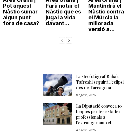
Pot aquest
Farà notar el
Mantindrà el
Nàstic sumar
Nàstic que es
Nàstic contra
algun punt
juga la vida
el Múrcia la
fora de casa?
davant...
millorada
versió a...