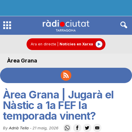
R
à
Ara en directe
|
Notícies en Xarxa
Àrea Grana
d
i
Àrea Grana | Jugarà el
o
Nàstic a 1a FEF la
temporada vinent?
C
By
Adrià Tella
-
21 maig, 2026