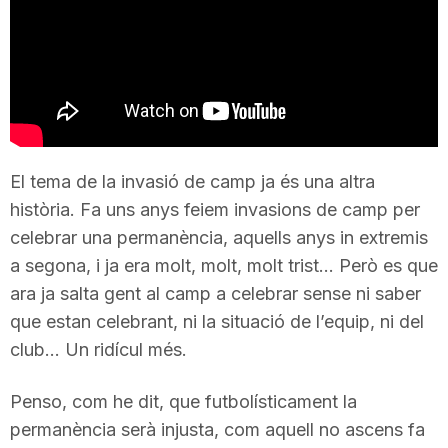
T
a
r
El tema de la invasió de camp ja és una altra
història. Fa uns anys feiem invasions de camp per
r
celebrar una permanència, aquells anys in extremis
a segona, i ja era molt, molt, molt trist… Però es que
a
ara ja salta gent al camp a celebrar sense ni saber
que estan celebrant, ni la situació de l’equip, ni del
g
club… Un ridícul més.
Penso, com he dit, que futbolísticament la
o
permanència serà injusta, com aquell no ascens fa