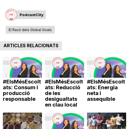
PodcastCity
El Racó dels Global Goals
ARTICLES RELACIONATS
#ElsMésEscolt
#ElsMésEscolt
#ElsMésEscolt
ats: Consum i
ats: Reducció
ats: Energia
producció
de les
neta i
responsable
desigualtats
assequible
en clau local