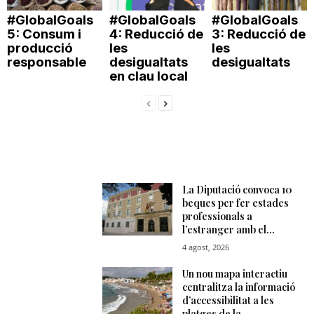
#GlobalGoals
#GlobalGoals
#GlobalGoals
5: Consum i
4: Reducció de
3: Reducció de
producció
les
les
responsable
desigualtats
desigualtats
en clau local