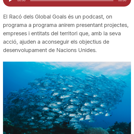
d'àudio
i
El Racó dels Global Goals és un podcast, on
programa a programa anirem presentant projectes,
u
empreses i entitats del territori que, amb la seva
acció, ajuden a aconseguir els objectius de
t
desenvolupament de Nacions Unides.
a
t
d
e