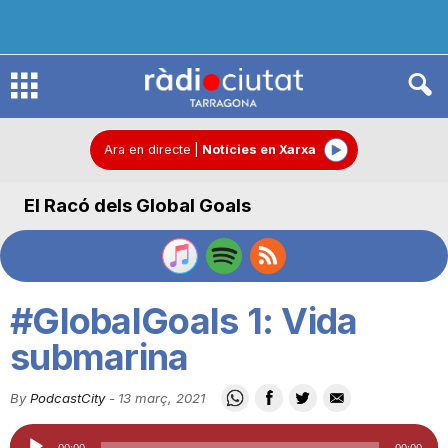
R
à
Ara en directe
|
Notícies en Xarxa
El Racó dels Global Goals
d
i
#GlobalGoals 1: Vida
o
submarina
By
PodcastCity
-
13 març, 2021
C
Reproductor
00:00
00:00