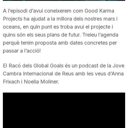
T
A l’episodi d’avui coneixerem com Good Karma
Projects ha ajudat a la millora dels nostres mars i
a
oceans, en quin punt es troba avui el projecte i
quins són els seus plans de futur. Treieu l’agenda
perquè tenim proposta amb dates concretes per
r
passar a l’acció!
r
El Racó dels Global Goals és un podcast de la Jove
Cambra Internacional de Reus amb les veus d’Anna
a
Frixach i Noelia Moliner.
g
o