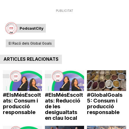
PUBLICITAT
PodcastCity
El Racó dels Global Goals
ARTICLES RELACIONATS
#ElsMésEscolt
#ElsMésEscolt
#GlobalGoals
ats: Consum i
ats: Reducció
5: Consum i
producció
de les
producció
responsable
desigualtats
responsable
en clau local