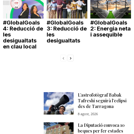
#GlobalGoals
#GlobalGoals
#GlobalGoals
4: Reducció de
3: Reducció de
2: Energia neta
les
les
i assequible
desigualtats
desigualtats
en clau local