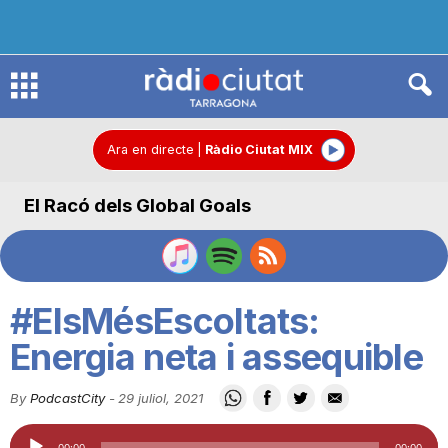
R
à
Ara en directe
|
Ràdio Ciutat MIX
El Racó dels Global Goals
d
i
#ElsMésEscoltats:
o
Energia neta i assequible
By
PodcastCity
-
29 juliol, 2021
C
Reproductor
00:00
00:00