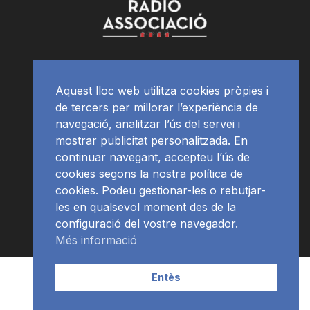
Aquest lloc web utilitza cookies pròpies i
de tercers per millorar l’experiència de
navegació, analitzar l’ús del servei i
mostrar publicitat personalitzada. En
continuar navegant, accepteu l’ús de
cookies segons la nostra política de
cookies. Podeu gestionar-les o rebutjar-
les en qualsevol moment des de la
configuració del vostre navegador.
Més informació
Contacte | Publicitat
APP
Programació
RàdioNews
Entès
Subscriu-te al newsletter
© Ràdio Ciutat de Tarragona