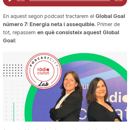
d'àudio
i
En aquest segon podcast tractarem el
Global Goal
número 7: Energia neta i assequible.
Primer de
u
tot, repassem
en què consisteix aquest
Global
Goal:
t
a
t
d
e