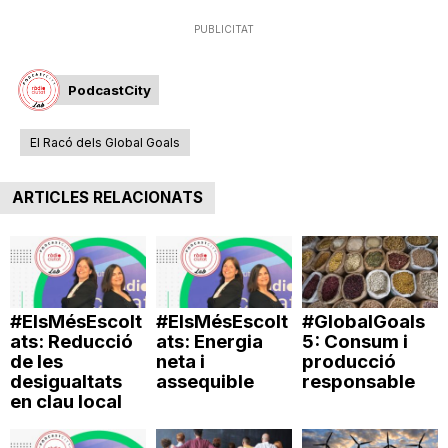
n
PUBLICITAT
a
PodcastCity
El Racó dels Global Goals
ARTICLES RELACIONATS
#ElsMésEscolt
#ElsMésEscolt
#GlobalGoals
ats: Reducció
ats: Energia
5: Consum i
de les
neta i
producció
desigualtats
assequible
responsable
en clau local