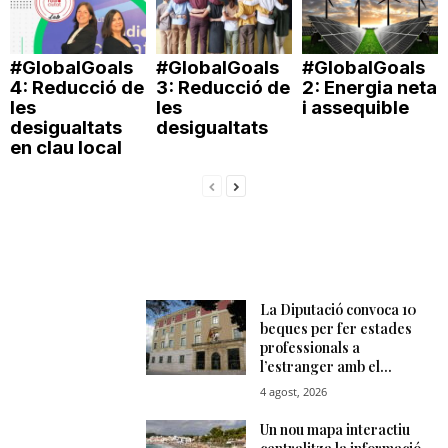
#GlobalGoals
#GlobalGoals
#GlobalGoals
4: Reducció de
3: Reducció de
2: Energia neta
les
les
i assequible
desigualtats
desigualtats
en clau local