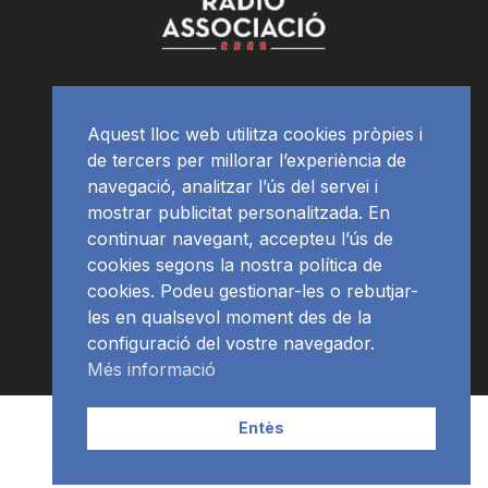
Aquest lloc web utilitza cookies pròpies i
de tercers per millorar l’experiència de
navegació, analitzar l’ús del servei i
mostrar publicitat personalitzada. En
continuar navegant, accepteu l’ús de
cookies segons la nostra política de
cookies. Podeu gestionar-les o rebutjar-
les en qualsevol moment des de la
configuració del vostre navegador.
Més informació
Contacte | Publicitat
APP
Programació
RàdioNews
Entès
Subscriu-te al newsletter
© Ràdio Ciutat de Tarragona