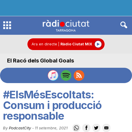
R
à
Ara en directe
|
Ràdio Ciutat MIX
El Racó dels Global Goals
d
i
#ElsMésEscoltats:
o
Consum i producció
responsable
C
By
PodcastCity
-
11 setembre, 2021