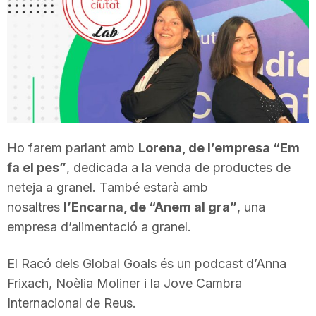
T
a
r
Ho farem parlant amb
Lorena, de l’empresa “Em
r
fa el pes”
, dedicada a la venda de productes de
neteja a granel. També estarà amb
a
nosaltres
l’Encarna, de “Anem al gra”
, una
empresa d’alimentació a granel.
g
El Racó dels Global Goals és un podcast d’Anna
Frixach, Noèlia Moliner i la Jove Cambra
o
Internacional de Reus.