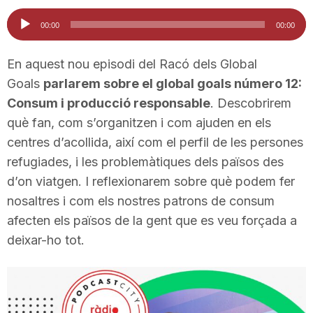
i
Reproductor
00:00
00:00
d'àudio
u
En aquest nou episodi del Racó dels Global
Goals
parlarem sobre el global goals número 12:
Consum i producció responsable
. Descobrirem
t
què fan, com s’organitzen i com ajuden en els
centres d’acollida, així com el perfil de les persones
a
refugiades, i les problemàtiques dels països des
d’on viatgen. I reflexionarem sobre què podem fer
t
nosaltres i com els nostres patrons de consum
afecten els països de la gent que es veu forçada a
deixar-ho tot.
d
e