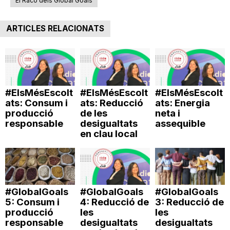
El Racó dels Global Goals
T
ARTICLES RELACIONATS
a
r
#ElsMésEscolt
#ElsMésEscolt
#ElsMésEscolt
ats: Consum i
ats: Reducció
ats: Energia
r
producció
de les
neta i
responsable
desigualtats
assequible
en clau local
a
g
#GlobalGoals
#GlobalGoals
#GlobalGoals
5: Consum i
4: Reducció de
3: Reducció de
o
producció
les
les
responsable
desigualtats
desigualtats