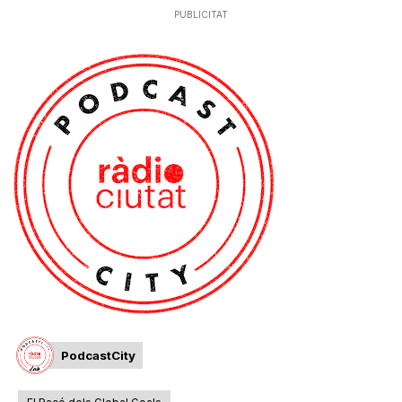
PUBLICITAT
i
u
t
a
t
d
PodcastCity
e