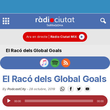
R
à
Ara en directe
|
Ràdio Ciutat MIX
El Racó dels Global Goals
d
i
El Racó dels Global Goals
o
By
PodcastCity
-
28 octubre, 2019
Reproductor
C
00:00
00:00
d'àudio