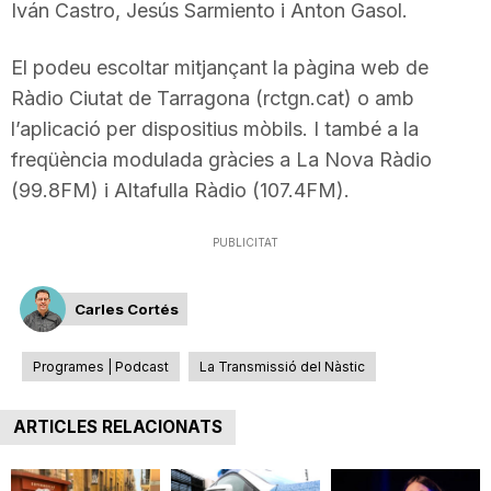
Iván Castro, Jesús Sarmiento i Anton Gasol.
T
El podeu escoltar mitjançant la pàgina web de
a
Ràdio Ciutat de Tarragona (rctgn.cat) o amb
l’aplicació per dispositius mòbils. I també a la
freqüència modulada gràcies a La Nova Ràdio
r
(99.8FM) i Altafulla Ràdio (107.4FM).
r
PUBLICITAT
a
Carles Cortés
Programes | Podcast
La Transmissió del Nàstic
g
ARTICLES RELACIONATS
o