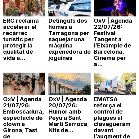
n
ERC reclama
Detinguts dos
OxV | Agenda
accelerar el
homes a
22/07/26:
a
recàrrec
Tarragona per
Festival
turístic per
saquejar una
Tangent a
protegir la
màquina
l’Eixample de
qualitat de
expenedora de
Barcelona,
vida a...
joguines
Cinema per
a...
OxV | Agenda
OxV | Agenda
EMATSA
21/07/26:
20/07/26:
reforça el
Emboscadura,
Humor amb
control de
espectacle de
Peyu a Sant
plagues al
clown a
Martí Sarroca,
clavegueram
Girona, Tast
Nits de...
davant
de
l’augment de