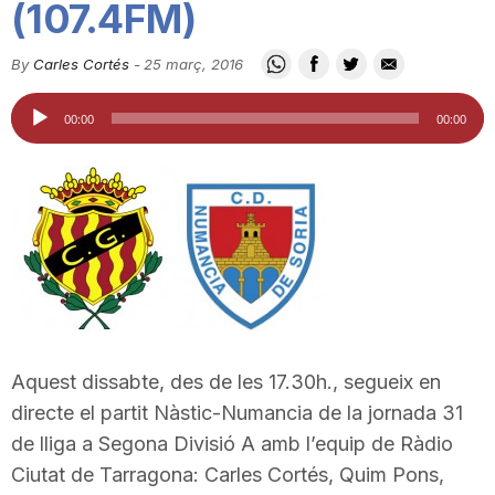
(107.4FM)
i
By
Carles Cortés
-
25 març, 2016
u
Reproductor
00:00
00:00
d'àudio
t
a
t
d
Aquest dissabte, des de les 17.30h., segueix en
directe el partit Nàstic-Numancia de la jornada 31
de lliga a Segona Divisió A amb l’equip de Ràdio
e
Ciutat de Tarragona: Carles Cortés, Quim Pons,