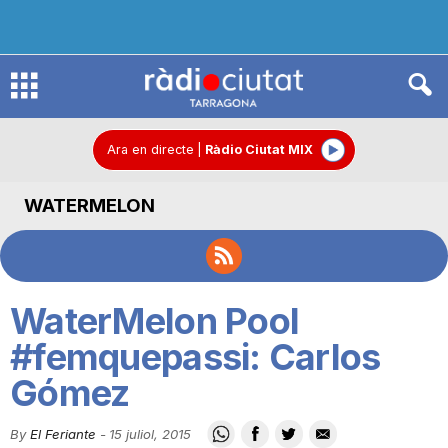
R
à
Ara en directe
|
Ràdio Ciutat MIX
WATERMELON
d
i
WaterMelon Pool
o
#femquepassi: Carlos
Gómez
C
By
El Feriante
-
15 juliol, 2015