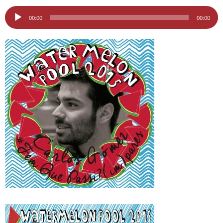
i
Reproductor
00:00
00:00
d'àudio
u
t
a
t
d
e