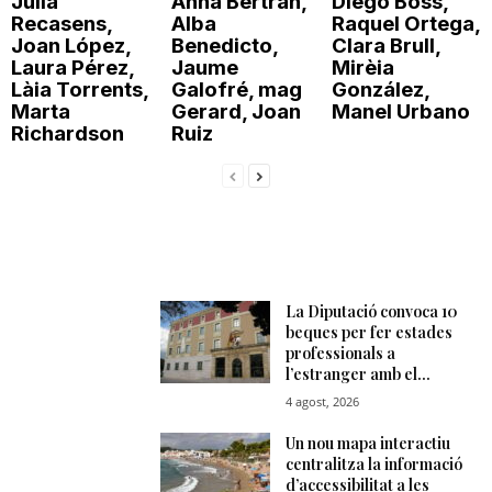
Júlia
Anna Bertran,
Diego Boss,
Recasens,
Alba
Raquel Ortega,
Joan López,
Benedicto,
Clara Brull,
Laura Pérez,
Jaume
Mirèia
Làia Torrents,
Galofré, mag
González,
Marta
Gerard, Joan
Manel Urbano
Richardson
Ruiz