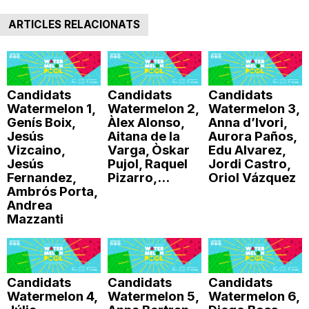
n
ARTICLES RELACIONATS
a
Candidats
Candidats
Candidats
Watermelon 1,
Watermelon 2,
Watermelon 3,
Genís Boix,
Àlex Alonso,
Anna d’Ivori,
Jesús
Aitana de la
Aurora Paños,
Vizcaino,
Varga, Òskar
Edu Alvarez,
Jesús
Pujol, Raquel
Jordi Castro,
Fernandez,
Pizarro,...
Oriol Vázquez
Ambrós Porta,
Andrea
Mazzanti
Candidats
Candidats
Candidats
Watermelon 4,
Watermelon 5,
Watermelon 6,