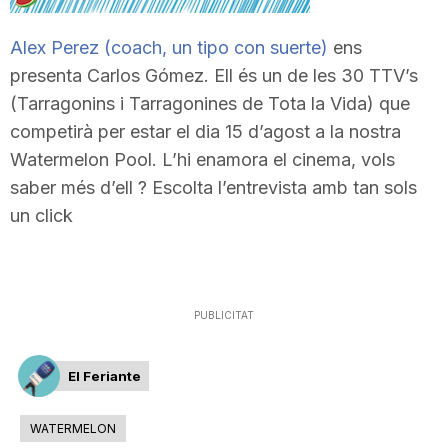
T
Alex Perez (coach, un tipo con suerte)
ens
presenta Carlos Gómez. Ell és un de les 30 TTV’s
a
(Tarragonins i Tarragonines de Tota la Vida) que
competirà per estar el dia 15 d’agost a la nostra
r
Watermelon Pool. L’hi enamora el cinema, vols
saber més d’ell ? Escolta l’entrevista amb tan sols
un click
r
a
PUBLICITAT
g
El Feriante
o
WATERMELON