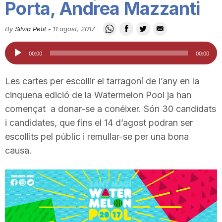
Porta, Andrea Mazzanti
i
By
Silvia Petit
-
11 agost, 2017
u
Reproductor
00:00
00:00
d'àudio
t
Les cartes per escollir el tarragoní de l’any en la
cinquena edició de la Watermelon Pool ja han
a
començat a donar-se a conéixer. Són 30 candidats
i candidates, que fins el 14 d’agost podran ser
escollits pel públic i remullar-se per una bona
t
causa.
d
e