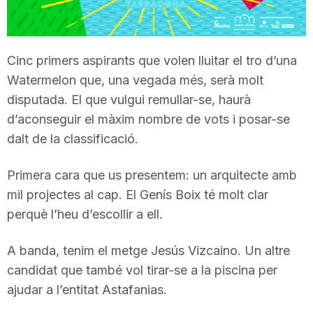
T
Cinc primers aspirants que volen lluitar el tro d’una
a
Watermelon que, una vegada més, serà molt
disputada. El que vulgui remullar-se, haurà
r
d’aconseguir el màxim nombre de vots i posar-se
dalt de la classificació.
r
Primera cara que us presentem: un arquitecte amb
mil projectes al cap. El Genís Boix té molt clar
a
perquè l’heu d’escollir a ell.
g
A banda, tenim el metge Jesús Vizcaino. Un altre
candidat que també vol tirar-se a la piscina per
o
ajudar a l’entitat Astafanias.