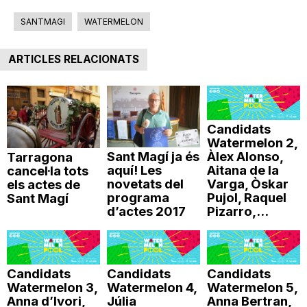
SANTMAGI
WATERMELON
ARTICLES RELACIONATS
Candidats
Watermelon 2,
Sant Magí ja és
Àlex Alonso,
Tarragona
aquí! Les
Aitana de la
cancel·la tots
novetats del
Varga, Òskar
els actes de
programa
Pujol, Raquel
Sant Magí
d’actes 2017
Pizarro,...
Candidats
Candidats
Candidats
Watermelon 3,
Watermelon 4,
Watermelon 5,
Anna d’Ivori,
Júlia
Anna Bertran,