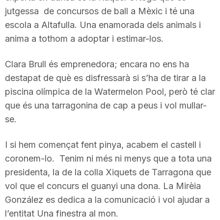
jutgessa de concursos de ball a Mèxic i té una
n
escola a Altafulla. Una enamorada dels animals i
anima a tothom a adoptar i estimar-los.
a
Clara Brull és emprenedora; encara no ens ha
destapat de què es disfressarà si s’ha de tirar a la
piscina olímpica de la Watermelon Pool, però té clar
que és una tarragonina de cap a peus i vol mullar-
se.
I si hem començat fent pinya, acabem el castell i
coronem-lo. Tenim ni més ni menys que a tota una
presidenta, la de la colla Xiquets de Tarragona que
vol que el concurs el guanyi una dona. La Mirèia
González es dedica a la comunicació i vol ajudar a
l’entitat Una finestra al mon.