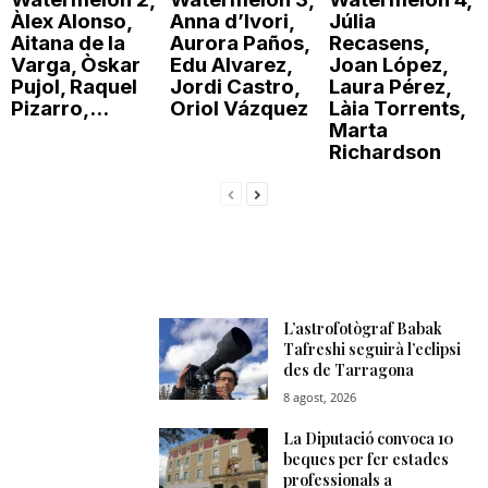
Àlex Alonso,
Anna d’Ivori,
Júlia
Aitana de la
Aurora Paños,
Recasens,
Varga, Òskar
Edu Alvarez,
Joan López,
Pujol, Raquel
Jordi Castro,
Laura Pérez,
Pizarro,...
Oriol Vázquez
Làia Torrents,
Marta
Richardson