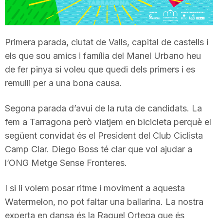
T
Primera parada, ciutat de Valls, capital de castells i
a
els que sou amics i família del Manel Urbano heu
de fer pinya si voleu que quedi dels primers i es
r
remulli per a una bona causa.
r
Segona parada d’avui de la ruta de candidats. La
fem a Tarragona però viatjem en bicicleta perquè el
següent convidat és el President del Club Ciclista
a
Camp Clar. Diego Boss té clar que vol ajudar a
l’ONG Metge Sense Fronteres.
g
I si li volem posar ritme i moviment a aquesta
o
Watermelon, no pot faltar una ballarina. La nostra
experta en dansa és la Raquel Ortega que és