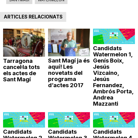
ARTICLES RELACIONATS
Candidats
Watermelon 1,
Sant Magí ja és
Genís Boix,
Tarragona
aquí! Les
Jesús
cancel·la tots
novetats del
Vizcaino,
els actes de
programa
Jesús
Sant Magí
d’actes 2017
Fernandez,
Ambrós Porta,
Andrea
Mazzanti
Candidats
Candidats
Candidats
Watermelon 2,
Watermelon 3,
Watermelon 4,