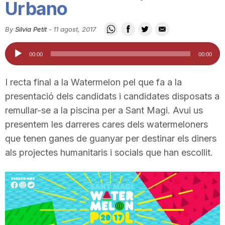
Urbano
i
By
Silvia Petit
-
11 agost, 2017
u
Reproductor
00:00
00:00
d'àudio
t
I recta final a la Watermelon pel que fa a la
presentació dels candidats i candidates disposats a
a
remullar-se a la piscina per a Sant Magi. Avui us
presentem les darreres cares dels watermeloners
que tenen ganes de guanyar per destinar els diners
t
als projectes humanitaris i socials que han escollit.
d
e