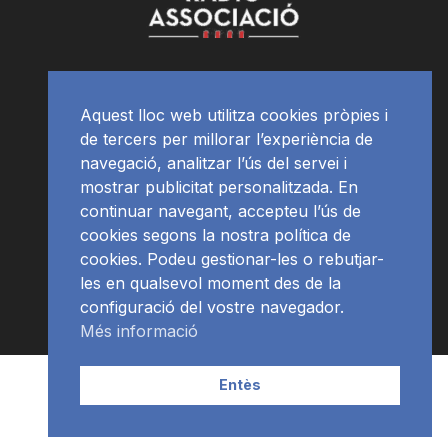
Aquest lloc web utilitza cookies pròpies i
de tercers per millorar l’experiència de
navegació, analitzar l’ús del servei i
mostrar publicitat personalitzada. En
continuar navegant, accepteu l’ús de
cookies segons la nostra política de
cookies. Podeu gestionar-les o rebutjar-
les en qualsevol moment des de la
configuració del vostre navegador.
Més informació
Contacte | Publicitat
APP
Programació
RàdioNews
Entès
Subscriu-te al newsletter
© Ràdio Ciutat de Tarragona