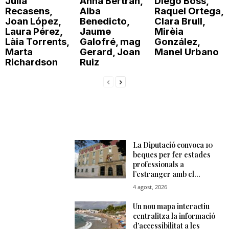
Júlia
Anna Bertran,
Diego Boss,
Recasens,
Alba
Raquel Ortega,
Joan López,
Benedicto,
Clara Brull,
Laura Pérez,
Jaume
Mirèia
Làia Torrents,
Galofré, mag
González,
Marta
Gerard, Joan
Manel Urbano
Richardson
Ruiz