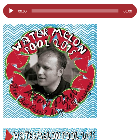
i
Reproductor
00:00
00:00
d'àudio
u
t
a
t
d
e