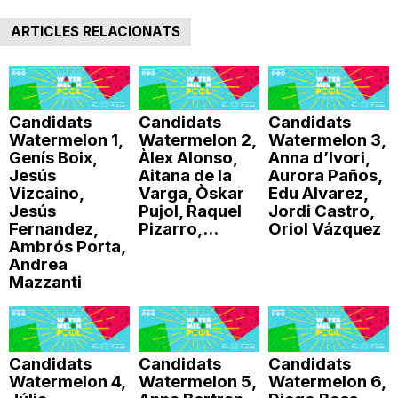
n
ARTICLES RELACIONATS
a
Candidats
Candidats
Candidats
Watermelon 1,
Watermelon 2,
Watermelon 3,
Genís Boix,
Àlex Alonso,
Anna d’Ivori,
Jesús
Aitana de la
Aurora Paños,
Vizcaino,
Varga, Òskar
Edu Alvarez,
Jesús
Pujol, Raquel
Jordi Castro,
Fernandez,
Pizarro,...
Oriol Vázquez
Ambrós Porta,
Andrea
Mazzanti
Candidats
Candidats
Candidats
Watermelon 4,
Watermelon 5,
Watermelon 6,