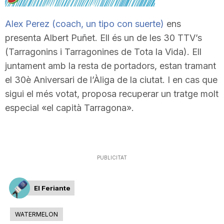
T
Alex Perez (coach, un tipo con suerte)
ens
presenta Albert Puñet. Ell és un de les 30 TTV’s
a
(Tarragonins i Tarragonines de Tota la Vida). Ell
juntament amb la resta de portadors, estan tramant
r
el 30è Aniversari de l’Àliga de la ciutat. I en cas que
sigui el més votat, proposa recuperar un tratge molt
especial «el capità Tarragona».
r
a
PUBLICITAT
g
El Feriante
o
WATERMELON