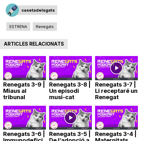
T
casetadelsgats
ESTRENA
a
Renegats
ARTICLES RELACIONATS
r
r
Renegats 3-9 |
Renegats 3-8 |
Renegats 3-7 |
a
Miaus al
Un episodi
Li receptaré un
tribunal
musi-cat
Renegat
g
o
Renegats 3-6 |
Renegats 3-5 |
Renegats 3-4 |
Immunodefici
De l’adopció a
Maternitats