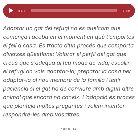
i
Reproductor
00:00
00:00
d'àudio
u
Adoptar un gat del refugi no és quelcom que
comença i acaba en el moment en què t’emportes
el felí a casa. Es tracta d’un procés que comporta
t
diverses qüestions: Valorar el perfil del gat que
creus que s’adequa al teu mode de vida; escollir
a
el refugi on vols adoptar-lo; preparar la casa per
adaptar-la al nou membre de la família i tenir
t
paciència si el gat ha de conviure amb algun altre
animal que encara no coneix. L’adopció és procés
que planteja moltes preguntes i volem intentar
d
respondre-les amb vosaltres.
e
PUBLICITAT