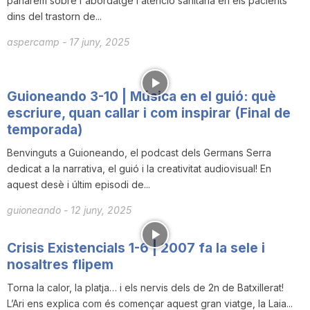
parlarem sobre l'abordatge i atenció sanitària en els pacients
dins del trastorn de...
aspercamp
-
17 juny, 2025
Guioneando 3-10 | Música en el guió: què
escriure, quan callar i com inspirar (Final de
temporada)
Benvinguts a Guioneando, el podcast dels Germans Serra
dedicat a la narrativa, el guió i la creativitat audiovisual! En
aquest desè i últim episodi de...
guioneando
-
12 juny, 2025
Crisis Existencials 1-6 | 2007 fa la sele i
nosaltres flipem
Torna la calor, la platja… i els nervis dels de 2n de Batxillerat!
L’Ari ens explica com és començar aquest gran viatge, la Laia...