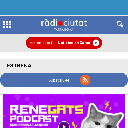
R
à
Ara en directe
|
Notícies en Xarxa
d
ESTRENA
i
Subscriu-te
o
C