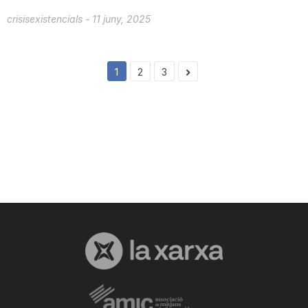
crisisexistencials
-
11 juny, 2025
1
2
3