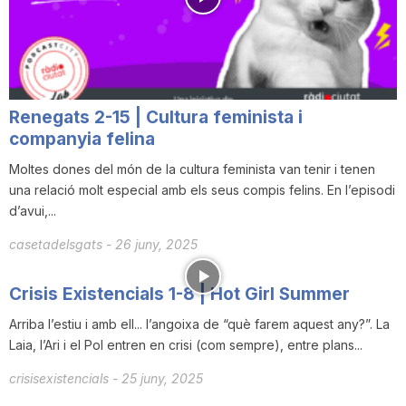
i
u
Renegats 2-15 | Cultura feminista i
t
companyia felina
Moltes dones del món de la cultura feminista van tenir i tenen
una relació molt especial amb els seus compis felins. En l’episodi
a
d’avui,...
casetadelsgats
-
26 juny, 2025
t
Crisis Existencials 1-8 | Hot Girl Summer
d
Arriba l’estiu i amb ell... l’angoixa de “què farem aquest any?”. La
Laia, l’Ari i el Pol entren en crisi (com sempre), entre plans...
e
crisisexistencials
-
25 juny, 2025