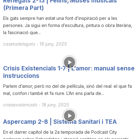
Renegats 2-13 | Felins, Muses musicals
n
(Primera Part)
Els gats sempre han estat una font d’inspiració per a les
persones. Ja sigui en forma d’escultura, pintura o obra literària,
a
la fascinació que...
casetadelsgats
-
19 juny, 2025
Crisis Existencials 1-7 | L’amor: manual sense
instruccions
Parlem d’amor, però no del de pel·lícula, sinó del real: el que fa
mal, confon i també et fa riure. L’Ari ens parla de...
crisisexistencials
-
18 juny, 2025
Aspercamp 2-8 | Sistema Sanitari i TEA
En el darrer capítol de la 2a temporada de Podcast City