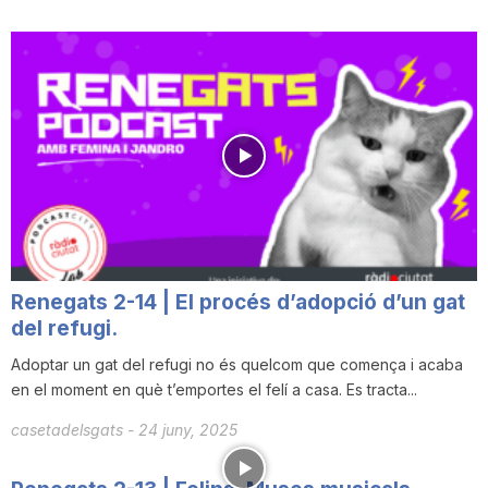
T
a
r
r
Renegats 2-14 | El procés d’adopció d’un gat
a
del refugi.
Adoptar un gat del refugi no és quelcom que comença i acaba
g
en el moment en què t’emportes el felí a casa. Es tracta...
casetadelsgats
-
24 juny, 2025
o