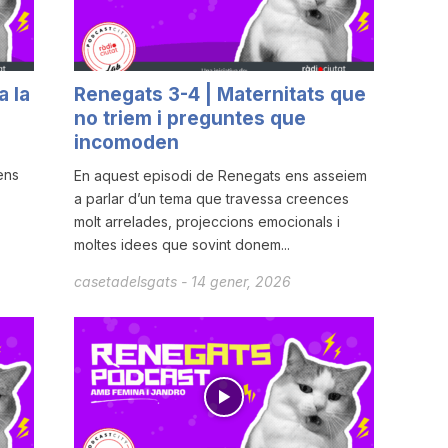
a la
Renegats 3-4 | Maternitats que
no triem i preguntes que
incomoden
ens
En aquest episodi de Renegats ens asseiem
a parlar d’un tema que travessa creences
molt arrelades, projeccions emocionals i
moltes idees que sovint donem...
casetadelsgats
-
14 gener, 2026