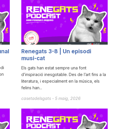
unal
Renegats 3-8 | Un episodi
musi-cat
di
Els gats han estat sempre una font
on
d’inspiració inesgotable. Des de l’art fins a la
literatura, i especialment en la música, els
felins han...
casetadelsgats
-
5 maig, 2026