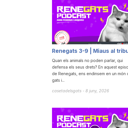
u
t
a
Renegats 3-9 | Miaus al trib
Quan els animals no poden parlar, qui
t
defensa els seus drets? En aquest episo
de Renegats, ens endinsem en un món 
gats i...
d
casetadelsgats
-
8 juny, 2026
e
T