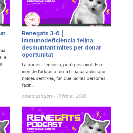
un
Renegats 3-6 |
Immunodeficiència felina:
desmuntant mites per donar
ema
oportunitat
: el
la
La por és silenciosa, però pesa molt. En el
món de l’adopció felina hi ha paraules que,
només sentir-les, fan que moltes persones
facin...
casetadelsgats
-
17 febrer, 2026