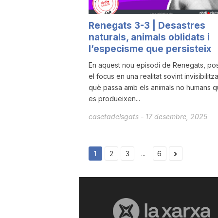
Renegats 3-3 | Desastres
naturals, animals oblidats i
l’especisme que persisteix
En aquest nou episodi de Renegats, p
el focus en una realitat sovint invisibilitz
què passa amb els animals no humans q
es produeixen...
casetadelsgats
-
17 desembre, 2025
...
1
2
3
6