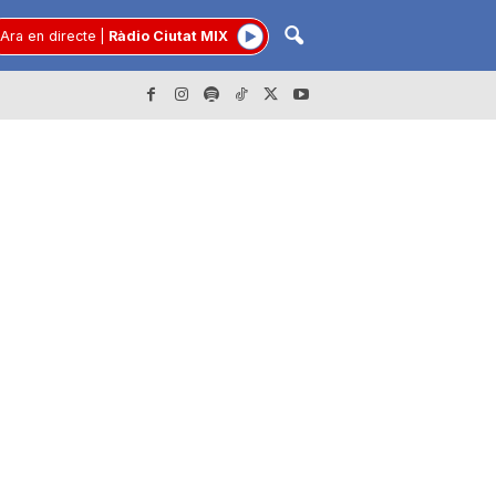
Ara en directe
|
Ràdio Ciutat MIX