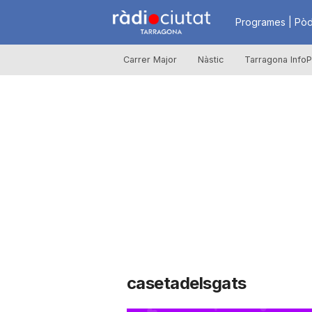
R
Programes | Pòd
Carrer Major
Nàstic
Tarragona InfoP
à
d
i
o
C
casetadelsgats
i