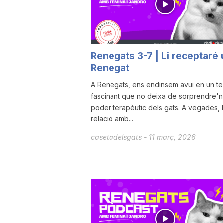
a
r
Renegats 3-7 | Li receptaré 
Renegat
r
A Renegats, ens endinsem avui en un t
fascinant que no deixa de sorprendre'ns
poder terapèutic dels gats. A vegades, 
a
relació amb...
casetadelsgats
-
11 març, 2026
g
o
n