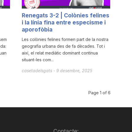
Renegats 3-2 | Colònies felines
i la línia fina entre especisme i
aporofòbia
osem
Les colònies felines formen part de la nostra
ada:
geografia urbana des de fa dècades. Tot i
uan
així, el relat mediàtic dominant continua
situant-les com...
casetadelsgats
-
9 desembre, 2025
Page 1 of 6
Contacte: