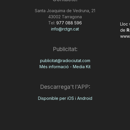
Santa Joaquima de Vedruna, 21
43002 Tarragona
Tel:
977 088 596
Lloc
info@rctgn.cat
de
R
www.
Publicitat:
publicitat@radiociutat.com
Més informació - Media Kit
Descarrega't l'APP:
Disponible per iOS i Android