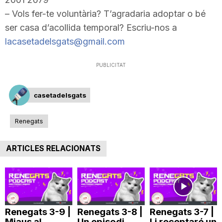
– Vols fer-te voluntària? T’agradaria adoptar o bé
ser casa d’acollida temporal? Escriu-nos a
lacasetadelsgats@gmail.com
PUBLICITAT
casetadelsgats
Renegats
ARTICLES RELACIONATS
Renegats 3-9 |
Renegats 3-8 |
Renegats 3-7 |
Miaus al
Un episodi
Li receptaré un