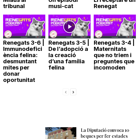
tribunal
musi-cat
Renegat
Renegats 3-6 |
Renegats 3-5 |
Renegats 3-4 |
Immunodefici
De l’adopció a
Maternitats
ència felina:
la creació
que no triem i
desmuntant
d’una família
preguntes que
mites per
felina
incomoden
donar
oportunitat