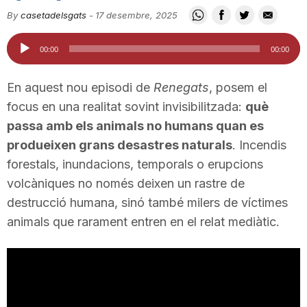
i
By
casetadelsgats
-
17 desembre, 2025
Reproductor
00:00
00:00
u
d'àudio
En aquest nou episodi de
Renegats
, posem el
t
focus en una realitat sovint invisibilitzada:
què
passa amb els animals no humans quan es
produeixen grans desastres naturals
. Incendis
a
forestals, inundacions, temporals o erupcions
volcàniques no només deixen un rastre de
t
destrucció humana, sinó també milers de víctimes
animals que rarament entren en el relat mediàtic.
d
e