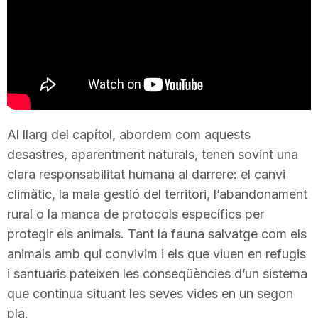
T
a
r
Al llarg del capítol, abordem com aquests
r
desastres, aparentment naturals, tenen sovint una
clara responsabilitat humana al darrere: el canvi
climàtic, la mala gestió del territori, l’abandonament
a
rural o la manca de protocols específics per
protegir els animals. Tant la fauna salvatge com els
g
animals amb qui convivim i els que viuen en refugis
i santuaris pateixen les conseqüències d’un sistema
o
que continua situant les seves vides en un segon
pla.