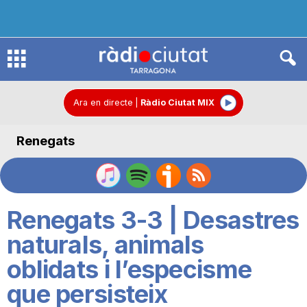
R
à
Ara en directe
|
Ràdio Ciutat MIX
Renegats
d
i
Renegats 3-3 | Desastres
o
naturals, animals
oblidats i l’especisme
C
que persisteix