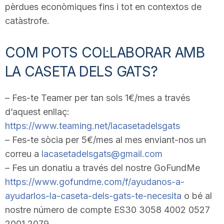
pèrdues econòmiques fins i tot en contextos de
catàstrofe.
COM POTS COL·LABORAR AMB
LA CASETA DELS GATS?
– Fes-te Teamer per tan sols 1€/mes a través
d’aquest enllaç:
https://www.teaming.net/lacasetadelsgats
– Fes-te sòcia per 5€/mes al mes enviant-nos un
correu a
lacasetadelsgats@gmail.com
– Fes un donatiu a través del nostre GoFundMe
https://www.gofundme.com/f/ayudanos-a-
ayudarlos-la-caseta-dels-gats-te-necesita
o bé al
nostre número de compte ES30 3058 4002 0527
2001 2079