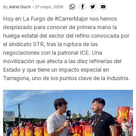
i
By
Adrià Duch
-
27 mayo, 2026
Hoy en La Furgo de #CarrerMajor nos hemos
u
desplazado para conocer de primera mano la
huelga estatal del sector del refino convocada por
el sindicato STR, tras la ruptura de las
t
negociaciones con la patronal ICE. Una
movilización que afecta a las diez refinerías del
a
Estado y que tiene un impacto especial en
Tarragona, uno de los puntos clave de la industria.
t
d
e