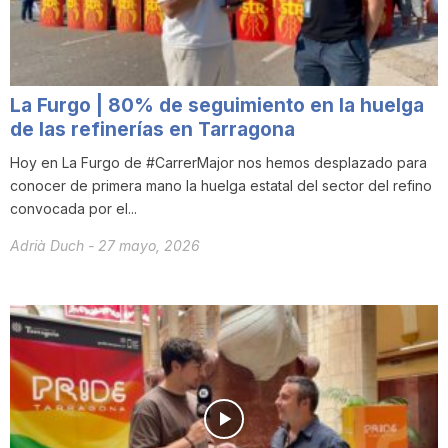
T
a
La Furgo | 80% de seguimiento en la huelga
de las refinerías en Tarragona
r
Hoy en La Furgo de #CarrerMajor nos hemos desplazado para
conocer de primera mano la huelga estatal del sector del refino
convocada por el...
r
Adrià Duch
-
27 mayo, 2026
a
g
o