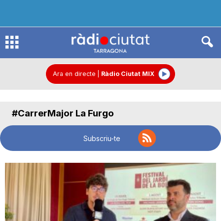
R
à
Ara en directe
|
Ràdio Ciutat MIX
d
#CarrerMajor La Furgo
i
Subscriu-te
o
C