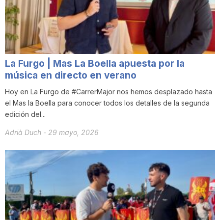
i
u
La Furgo | Mas La Boella apuesta por la
t
música en directo en verano
Hoy en La Furgo de #CarrerMajor nos hemos desplazado hasta
el Mas la Boella para conocer todos los detalles de la segunda
a
edición del...
Adrià Duch
-
29 mayo, 2026
t
d
e