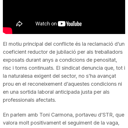
T
a
r
El motiu principal del conflicte és la reclamació d’un
coeficient reductor de jubilació per als treballadors
exposats durant anys a condicions de penositat,
r
risc i torns continuats. El sindicat denuncia que, tot i
la naturalesa exigent del sector, no s’ha avançat
a
prou en el reconeixement d’aquestes condicions ni
en una sortida laboral anticipada justa per als
g
professionals afectats.
En parlem amb Toni Carmona, portaveu d’STR, que
o
valora molt positivament el seguiment de la vaga,