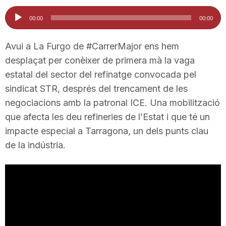
i
Reproductor
00:00
00:00
d'àudio
u
Avui a La Furgo de #CarrerMajor ens hem
desplaçat per conèixer de primera mà la vaga
estatal del sector del refinatge convocada pel
t
sindicat STR, després del trencament de les
negociacions amb la patronal ICE. Una mobilització
a
que afecta les deu refineries de l’Estat i que té un
impacte especial a Tarragona, un dels punts clau
t
de la indústria.
d
e