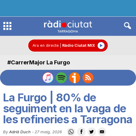
R
à
Ara en directe
|
Ràdio Ciutat MIX
#CarrerMajor La Furgo
d
i
La Furgo | 80% de
o
seguiment en la vaga de
les refineries a Tarragona
C
By
Adrià Duch
-
27 maig, 2026