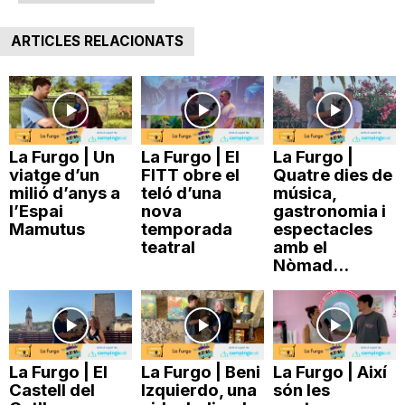
ARTICLES RELACIONATS
La Furgo | Un
La Furgo | El
La Furgo |
viatge d’un
FITT obre el
Quatre dies de
milió d’anys a
teló d’una
música,
l’Espai
nova
gastronomia i
Mamutus
temporada
espectacles
teatral
amb el
Nòmad...
La Furgo | El
La Furgo | Beni
La Furgo | Així
Castell del
Izquierdo, una
són les