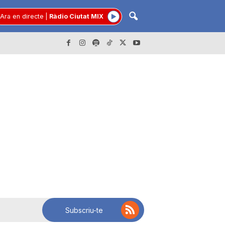
Ara en directe
|
Ràdio Ciutat MIX
Subscriu-te