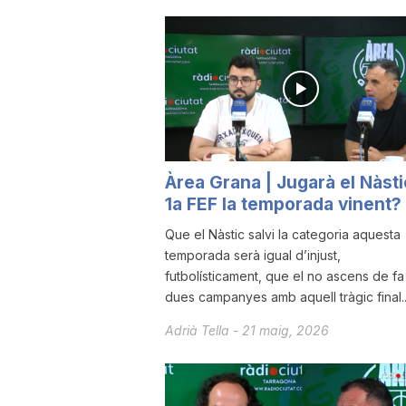
u
t
a
Àrea Grana | Jugarà el Nàsti
1a FEF la temporada vinent?
t
Que el Nàstic salvi la categoria aquesta
temporada serà igual d’injust,
d
futbolísticament, que el no ascens de fa
dues campanyes amb aquell tràgic final..
e
Adrià Tella
-
21 maig, 2026
T