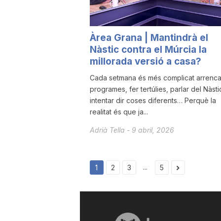
Àrea Grana | Mantindrà el
Nàstic contra el Múrcia la
millorada versió a casa?
Cada setmana és més complicat arrenca
programes, fer tertúlies, parlar del Nàsti
intentar dir coses diferents… Perquè la
realitat és que ja...
Adrià Tella
-
9 abril, 2026
...
1
2
3
5