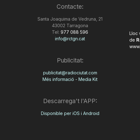
Contacte:
Santa Joaquima de Vedruna, 21
43002 Tarragona
Tel:
977 088 596
Lloc
info@rctgn.cat
de
R
www.
Publicitat:
publicitat@radiociutat.com
Més informació - Media Kit
Descarrega't l'APP:
Disponible per iOS i Android