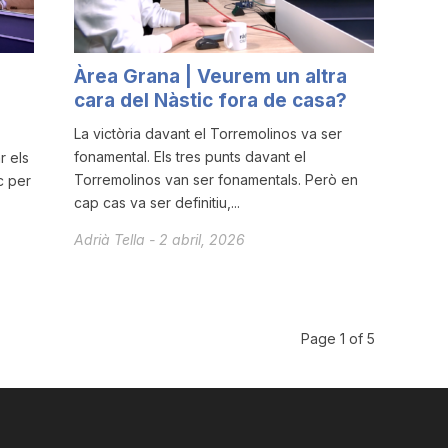
Àrea Grana | Veurem un altra
cara del Nàstic fora de casa?
La victòria davant el Torremolinos va ser
fonamental. Els tres punts davant el
r els
Torremolinos van ser fonamentals. Però en
c per
cap cas va ser definitiu,...
Adrià Tella
-
2 abril, 2026
Page 1 of 5