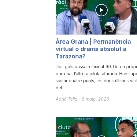
a
r
Àrea Grana | Permanència
virtual o drama absolut a
r
Tarazona?
Dos gols passat el minut 90. Un en pròp
a
porteria, l’altre a pilota aturada. Han sup
sumar quatre punts, les dues últimes vict
del...
g
Adrià Tella
-
6 maig, 2026
o
n