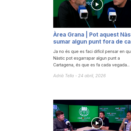
a
Àrea Grana | Pot aquest Nàs
sumar algun punt fora de c
Ja no és que es faci difícil pensar en qu
Nàstic pot esgarrapar algun punt a
Cartagena, és que es fa cada vegada...
Adrià Tella
-
24 abril, 2026