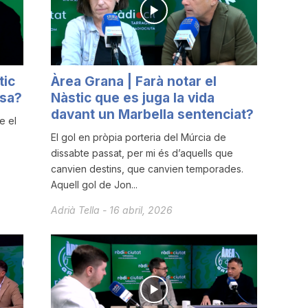
tic
Àrea Grana | Farà notar el
asa?
Nàstic que es juga la vida
davant un Marbella sentenciat?
e el
El gol en pròpia porteria del Múrcia de
dissabte passat, per mi és d’aquells que
canvien destins, que canvien temporades.
Aquell gol de Jon...
Adrià Tella
-
16 abril, 2026