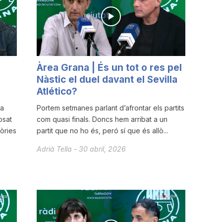
Àrea Grana | És un tot o res pel
Nàstic el duel davant el Sevilla
Atlético?
ia
Portem setmanes parlant d’afrontar els partits
osat
com quasi finals. Doncs hem arribat a un
òries
partit que no ho és, peró sí que és allò...
Adrià Tella
-
30 abril, 2026