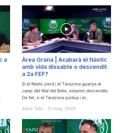
c a
Àrea Grana | Acabarà el Nàstic
amb vida dissabte o descendit
a 2a FEF?
Si el Nàstic perd i el Tarazona guanya al
camp del filial del Betis, estarem descendits.
.
De fet, si el Tarazona puntua i el...
Adrià Tella
-
14 maig, 2026