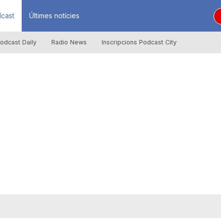
cast
Últimes notícies
odcast Daily
Radio News
Inscripcions Podcast City