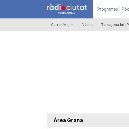
R
Programes | Pòd
Carrer Major
Nàstic
Tarragona InfoP
à
d
i
o
C
Àrea Grana
i