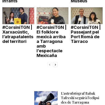
infants
Museus
#CorsiniTGN |
#CorsiniTGN |
#CorsiniTGN |
Xarxacústic,
El folklore
Passejant pel
l’atrapatalents
mexicà arriba
Port Romà de
del territori
a Tarragona
Tàrraco
amb
l’espectacle
Mexicaña