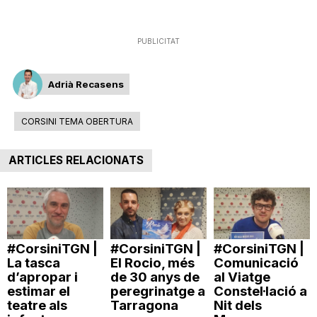
n
PUBLICITAT
a
Adrià Recasens
CORSINI TEMA OBERTURA
ARTICLES RELACIONATS
#CorsiniTGN |
#CorsiniTGN |
#CorsiniTGN |
La tasca
El Rocio, més
Comunicació
d’apropar i
de 30 anys de
al Viatge
estimar el
peregrinatge a
Constel·lació a
teatre als
Tarragona
Nit dels