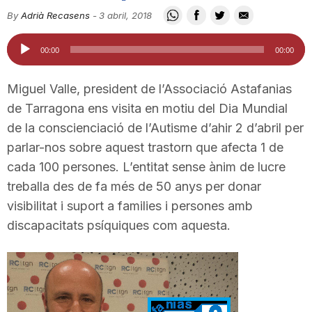
i
By
Adrià Recasens
-
3 abril, 2018
Reproductor
00:00
00:00
u
d'àudio
Miguel Valle, president de l’Associació Astafanias
t
de Tarragona ens visita en motiu del Dia Mundial
de la conscienciació de l’Autisme d’ahir 2 d’abril per
parlar-nos sobre aquest trastorn que afecta 1 de
a
cada 100 persones. L’entitat sense ànim de lucre
treballa des de fa més de 50 anys per donar
t
visibilitat i suport a families i persones amb
discapacitats psíquiques com aquesta.
d
e